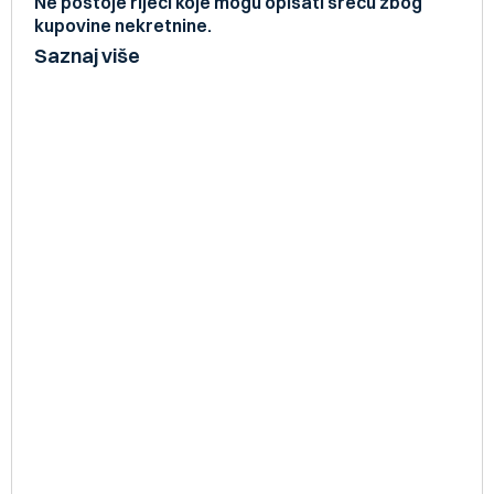
Ne postoje riječi koje mogu opisati sreću zbog
kupovine nekretnine.
Saznaj više