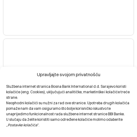
Upravljajte svojom privatnošću
Službena internet stranica Bosna Bank International d.d. Sarajevo koristi
kolačiće (eng. Cookies), uključujući analitičke, marketinške i kolačiće treće
strane.
Neophodni kolačići su nužni za rad ove stranice. Upotreba drugih kolačića
pomaže nam da vam osiguramo što bolje korisničko iskustvo te
unaprijedimo funkcionalnost rada službene internet stranice BBI Banke.
U slučaju da želite koristiti samo određene kolačiće molimo odaberite
„
Postavke kolačića
“.