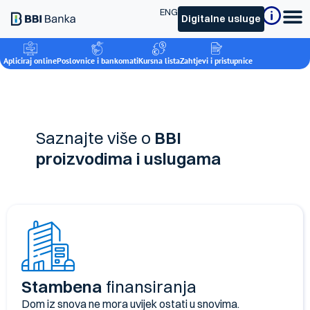
ENG
Digitalne usluge
Apliciraj online
Poslovnice i bankomati
Kursna lista
Zahtjevi i pristupnice
Saznajte više o
BBI
proizvodima i uslugama
Stambena
finansiranja
Dom iz snova ne mora uvijek ostati u snovima.