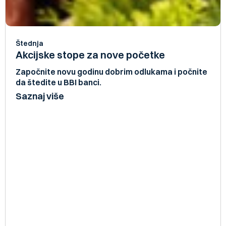
Štednja
Akcijske stope za nove početke
Započnite novu godinu dobrim odlukama i počnite
da štedite u BBI banci.
Saznaj više