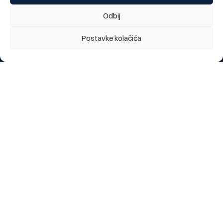
Odbij
Postavke kolačića
Segmenti
Stanovništvo
Pravna lica
O nama
O Banci
Poslovnice i bankomati
Novosti
Korisni linkovi
Prijavite izgubljenu karticu
Kursna lista
eBBI Login
Kontaktirajte nas