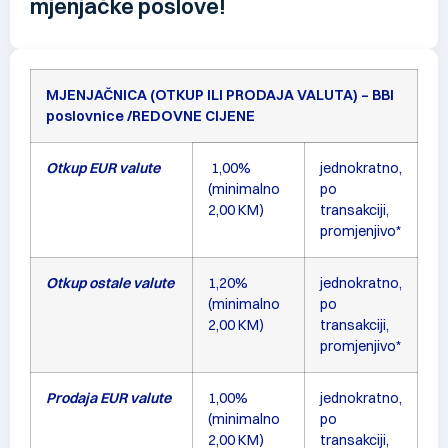
mjenjačke poslove!
MJENJAČNICA (OTKUP ILI PRODAJA VALUTA) – BBI
poslovnice /REDOVNE CIJENE
Otkup EUR valute
1,00%
jednokratno,
(minimalno
po
2,00 KM)
transakciji,
promjenjivo*
Otkup ostale valute
1,20%
jednokratno,
(minimalno
po
2,00 KM)
transakciji,
promjenjivo*
Prodaja EUR valute
1,00%
jednokratno,
(minimalno
po
2,00 KM)
transakciji,