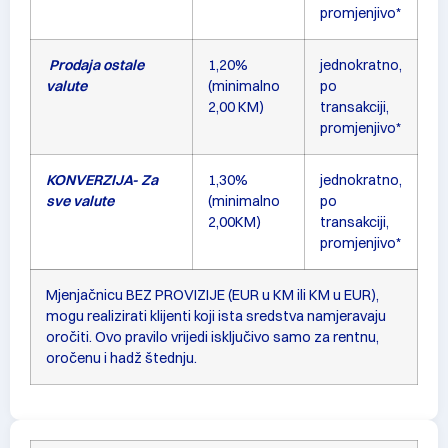
promjenjivo*
Prodaja ostale
1,20%
jednokratno,
valute
(minimalno
po
2,00 KM)
transakciji,
promjenjivo*
KONVERZIJA- Za
1,30%
jednokratno,
sve valute
(minimalno
po
2,00KM)
transakciji,
promjenjivo*
Mjenjačnicu BEZ PROVIZIJE (EUR u KM ili KM u EUR),
mogu realizirati klijenti koji ista sredstva namjeravaju
oročiti. Ovo pravilo vrijedi isključivo samo za rentnu,
oročenu i hadž štednju.