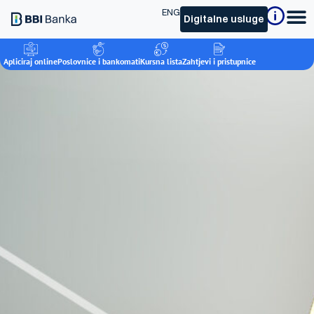
ENG
Digitalne usluge
Apliciraj online
Poslovnice i bankomati
Kursna lista
Zahtjevi i pristupnice