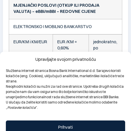
MJENJAČKI POSLOVI (OTKUP ILI PRODAJA
VALUTA) – eBBI/mBBI – REDOVNE CIJENE
ELEKTRONSKO I MOBILNO BANKARSTVO
EUR/KM i KM/EUR
EUR /KM =
jednokratno,
0,60%
po
KM / EUR =
transakciji,
Upravljajte svojom privatnošću
0,80%
promjenjivo*
Službena internet stranica Bosna Bank International d.d. Sarajevo koristi
Ostale valute/KM i
0,90%
jednokratno,
kolačiće (eng. Cookies), uključujući analitičke, marketinške i kolačiće treće
KM/Ostale valute
(minimalno
po
strane.
Neophodni kolačići su nužni za rad ove stranice. Upotreba drugih kolačića
1,00 KM)
transakciji,
pomaže nam da vam osiguramo što bolje korisničko iskustvo te
promjenjivo*
unaprijedimo funkcionalnost rada službene internet stranice BBI Banke.
U slučaju da želite koristiti samo određene kolačiće molimo odaberite
„
Postavke kolačića
“.
Change language:
ENG
Prihvati