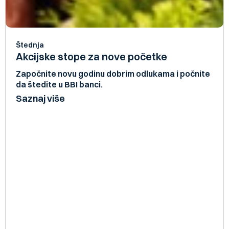
Štednja
Akcijske stope za nove početke
Započnite novu godinu dobrim odlukama i počnite
da štedite u BBI banci.
Saznaj više