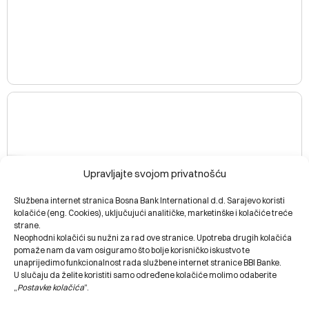
Upravljajte svojom privatnošću
Službena internet stranica Bosna Bank International d.d. Sarajevo koristi
kolačiće (eng. Cookies), uključujući analitičke, marketinške i kolačiće treće
strane.
Neophodni kolačići su nužni za rad ove stranice. Upotreba drugih kolačića
pomaže nam da vam osiguramo što bolje korisničko iskustvo te
unaprijedimo funkcionalnost rada službene internet stranice BBI Banke.
U slučaju da želite koristiti samo određene kolačiće molimo odaberite
„
Postavke kolačića
“.