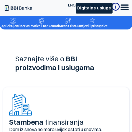
ENG
Digitalne usluge
Apliciraj online
Poslovnice i bankomati
Kursna lista
Zahtjevi i pristupnice
Saznajte više o
BBI
proizvodima i uslugama
Stambena
finansiranja
Dom iz snova ne mora uvijek ostati u snovima.