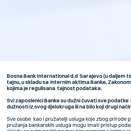
Bosna Bank International d.d Sarajevo (u daljem t
tajnu, u skladu sa internim aktima Banke, Zakonom
kojima je regulisana tajnost podataka.
Svi zaposlenici Banke su dužni čuvati sve podatke 
dužnosti iz svog djelokruga ili na bilo koji drugi način
Sve osobe kao i pružatelji usluga koje zbog prirode p
pružanja bankarskih usluga mogu imati pristup podac