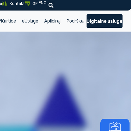
ENG
je
Kontakt
GPI
/Kartice
eUsluge
Apliciraj
Podrška
Digitalne usluge