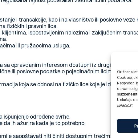
regulisana tajnost podataka i zaštita ličnih podataka.
anje i transakcije, kao i na vlasništvo ili poslovne veze kli
fizičkih i pravnih lica.
klijentima. Ispostavljenim nalozima i zaključenim trans
ma.
jačima ili pružaocima usluga.
ma sa opravdanim interesom dostupni iz drugih izvora.
lične ili poslovne podatke o pojedinačnim licima na koje 
Službena int
Cookies), uk
Neophodni k
cija koja se odnosi na fizičko lice koje je identifikovan
da vam osigu
službene int
U slučaju da
kolačića
“.
a ispunjenje određene svrhe.
 da ih ažurira kada je to potrebno.
P
smije saopštavati niti činiti dostupnim trećim licima o