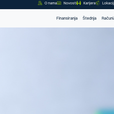
O nama
Novosti
Karijera
Lokaci
Finansiranja
Štednja
Računi