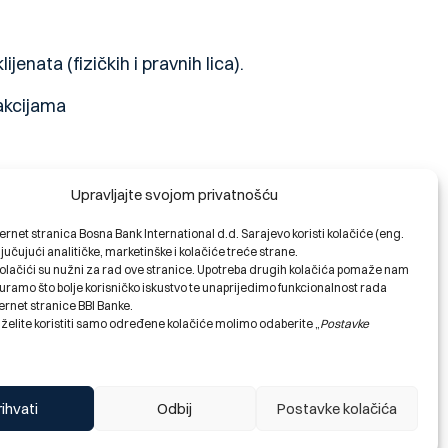
jenata (fizičkih i pravnih lica).
akcijama
Upravljajte svojom privatnošću
se ti podaci odnose.
ernet stranica Bosna Bank International d.d. Sarajevo koristi kolačiće (eng.
ljučujući analitičke, marketinške i kolačiće treće strane.
olačići su nužni za rad ove stranice. Upotreba drugih kolačića pomaže nam
o ili može da se utvrdi identitet
ramo što bolje korisničko iskustvo te unaprijedimo funkcionalnost rada
ernet stranice BBI Banke.
 želite koristiti samo određene kolačiće molimo odaberite „
Postavke
rihvati
Odbij
Postavke kolačića
sim u slučajevima predviđenim