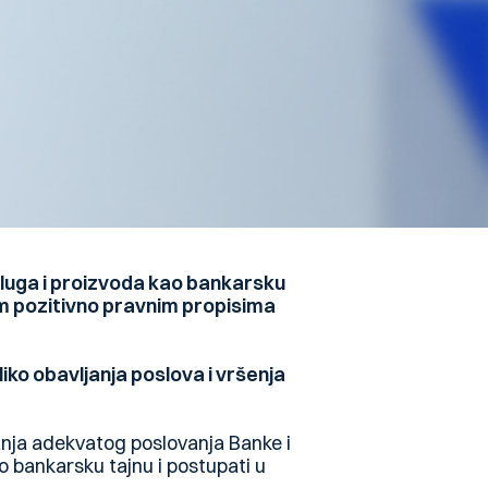
sluga i proizvoda kao bankarsku
im pozitivno pravnim propisima
iko obavljanja poslova i vršenja
ranja adekvatog poslovanja Banke i
 bankarsku tajnu i postupati u