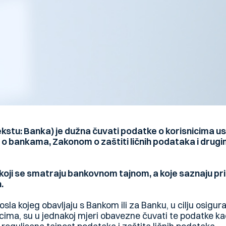
ekstu: Banka) je dužna čuvati podatke o korisnicima u
 o bankama, Zakonom o zaštiti ličnih podataka i drug
koji se smatraju bankovnom tajnom, a koje saznaju pril
.
osla kojeg obavljaju s Bankom ili za Banku, u cilju osigu
ima, su u jednakoj mjeri obavezne čuvati te podatke kao