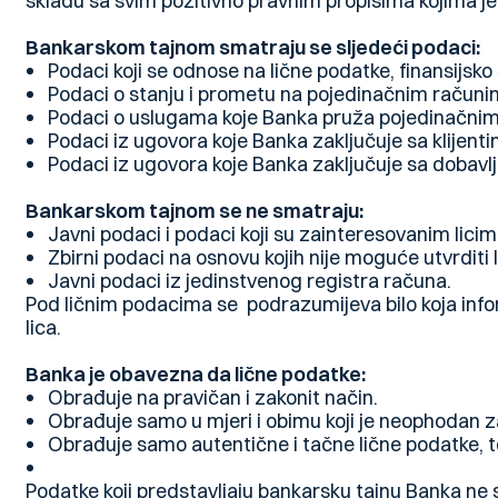
skladu sa svim pozitivno pravnim propisima kojima je 
Bankarskom tajnom smatraju se sljedeći podaci:
Podaci koji se odnose na lične podatke, finansijsko st
Podaci o stanju i prometu na pojedinačnim računima 
Podaci o uslugama koje Banka pruža pojedinačnim 
Podaci iz ugovora koje Banka zaključuje sa klijenti
Podaci iz ugovora koje Banka zaključuje sa dobavl
Bankarskom tajnom se ne smatraju:
Javni podaci i podaci koji su zainteresovanim lici
Zbirni podaci na osnovu kojih nije moguće utvrditi 
Javni podaci iz jedinstvenog registra računa.
Pod ličnim podacima se podrazumijeva bilo koja informa
lica.
Banka je obavezna da lične podatke:
Obrađuje na pravičan i zakonit način.
Obrađuje samo u mjeri i obimu koji je neophodan z
Obrađuje samo autentične i tačne lične podatke, te
Podatke koji predstavljaju bankarsku tajnu Banka ne 