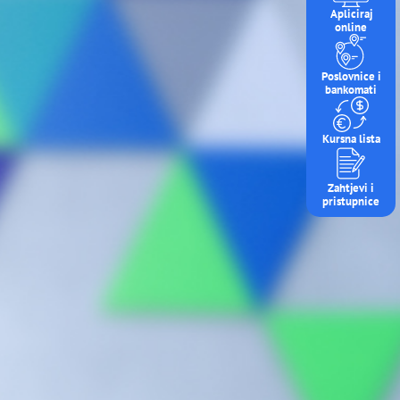
Apliciraj
online
Poslovnice i
bankomati
Kursna lista
Zahtjevi i
pristupnice