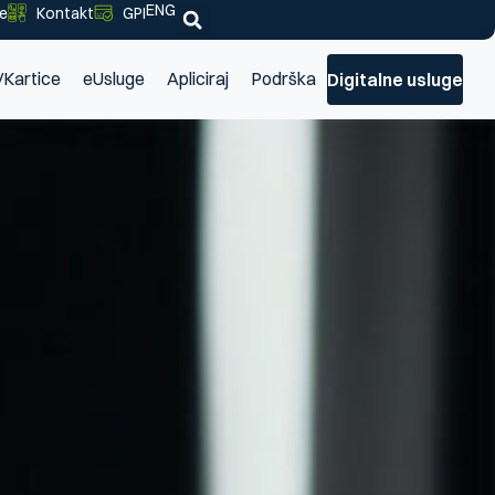
ENG
je
Kontakt
GPI
/Kartice
eUsluge
Apliciraj
Podrška
Digitalne usluge