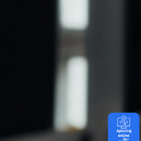
Apliciraj
online