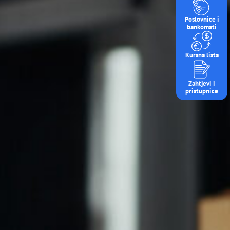
Poslovnice i
bankomati
Kursna lista
Zahtjevi i
pristupnice