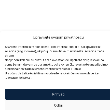
Upravljajte svojom privatnošću
Službena internet stranica Bosna Bank International d.d. Sarajevo koristi
kolačiće (eng. Cookies), uključujući analitičke, marketinške i kolačiće treće
strane.
Neophodni kolačići su nužni za rad ove stranice. Upotreba drugih kolačića
pomaže nam da vam osiguramo što bolje korisničko iskustvo te unaprijedimo
funkcionalnost rada službene internet stranice BBI Banke.
U slučaju da želite koristiti samo određene kolačiće molimo odaberite
„
Postavke kolačića
“.
Prihvati
Odbij