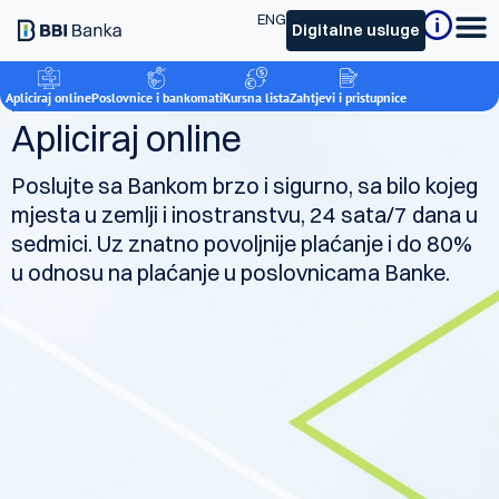
ENG
Digitalne usluge
Apliciraj online
mBBI - Mobilno bankarstvo
Poslovnice i bankomati
Kursna lista
Zahtjevi i pristupnice
Apliciraj online
Poslujte sa Bankom brzo i sigurno, sa bilo kojeg
mjesta u zemlji i inostranstvu, 24 sata/7 dana u
sedmici. Uz znatno povoljnije plaćanje i do 80%
u odnosu na plaćanje u poslovnicama Banke.