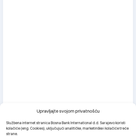
Upravljajte svojom privatnošću
Službena internet stranica Bosna Bank International d.d. Sarajevo koristi
kolačiće (eng. Cookies), uključujući analitičke, marketinške i kolačiće treće
Change language:
ENG
strane.