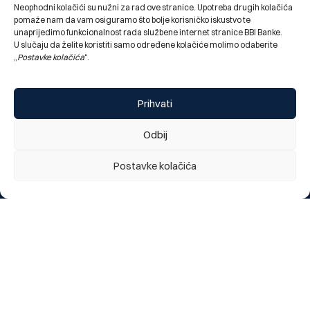
Neophodni kolačići su nužni za rad ove stranice. Upotreba drugih kolačića
pomaže nam da vam osiguramo što bolje korisničko iskustvo te
unaprijedimo funkcionalnost rada službene internet stranice BBI Banke.
U slučaju da želite koristiti samo određene kolačiće molimo odaberite
„
Postavke kolačića
“.
Segmenti
Prihvati
Stanovništvo
Odbij
Pravna lica
Postavke kolačića
O nama
O Banci
Poslovnice i bankomati
Novosti
Korisni linkovi
Prijavite izgubljenu karticu
Kursna lista
eBBI Login