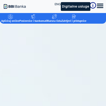
ENG
Digitalne usluge
Apliciraj online
Poslovnice i bankomati
Kursna lista
Zahtjevi i pristupnice