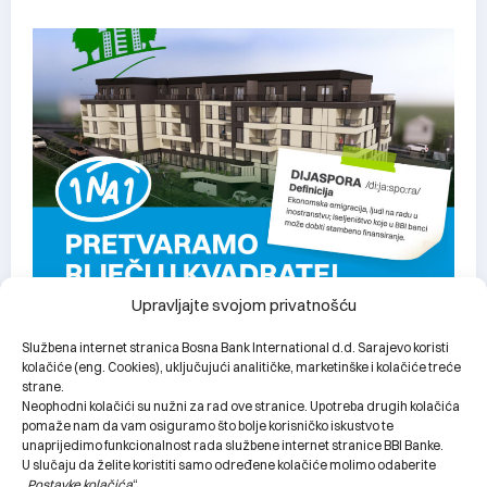
Upravljajte svojom privatnošću
Službena internet stranica Bosna Bank International d.d. Sarajevo koristi
kolačiće (eng. Cookies), uključujući analitičke, marketinške i kolačiće treće
Stanovi Izvor
strane.
Neophodni kolačići su nužni za rad ove stranice. Upotreba drugih kolačića
pomaže nam da vam osiguramo što bolje korisničko iskustvo te
unaprijedimo funkcionalnost rada službene internet stranice BBI Banke.
U slučaju da želite koristiti samo određene kolačiće molimo odaberite
„
Postavke kolačića
“.