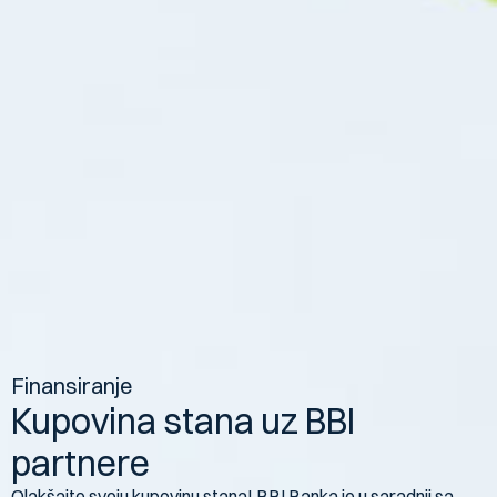
Finansiranje
Kupovina stana uz BBI
partnere
Olakšajte svoju kupovinu stana! BBI Banka je u saradnji sa