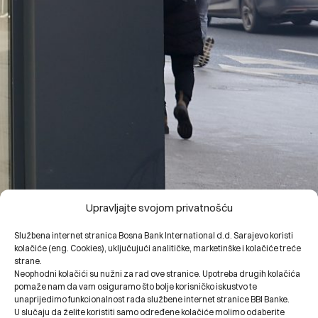
Upravljajte svojom privatnošću
Službena internet stranica Bosna Bank International d.d. Sarajevo koristi
kolačiće (eng. Cookies), uključujući analitičke, marketinške i kolačiće treće
strane.
Neophodni kolačići su nužni za rad ove stranice. Upotreba drugih kolačića
Najbrže organski rastuća banka u BiH
pomaže nam da vam osiguramo što bolje korisničko iskustvo te
unaprijedimo funkcionalnost rada službene internet stranice BBI Banke.
U slučaju da želite koristiti samo određene kolačiće molimo odaberite