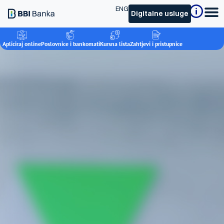
ENG
Digitalne usluge
Apliciraj online
Poslovnice i bankomati
Kursna lista
Zahtjevi i pristupnice