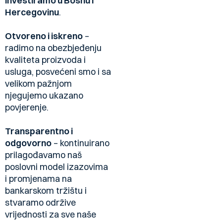
investiramo u Bosnu i
Hercegovinu
.
Otvoreno i iskreno
–
radimo na obezbjeđenju
kvaliteta proizvoda i
usluga, posvećeni smo i sa
velikom pažnjom
njegujemo ukazano
povjerenje.
Transparentno i
odgovorno
– kontinuirano
prilagođavamo naš
poslovni model izazovima
i promjenama na
bankarskom tržištu i
stvaramo održive
vrijednosti za sve naše