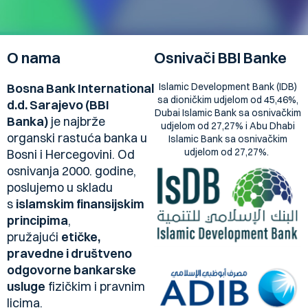
O nama
Osnivači BBI Banke
Bosna Bank International
Islamic Development Bank (IDB)
sa dioničkim udjelom od 45,46%,
d.d. Sarajevo (BBI
Dubai Islamic Bank sa osnivačkim
Banka)
je najbrže
udjelom od 27,27% i Abu Dhabi
organski rastuća banka u
Islamic Bank sa osnivačkim
udjelom od 27,27%.
Bosni i Hercegovini. Od
osnivanja 2000. godine,
poslujemo u skladu
s
islamskim finansijskim
principima
,
pružajući
etičke,
pravedne i društveno
odgovorne bankarske
usluge
fizičkim i pravnim
licima.