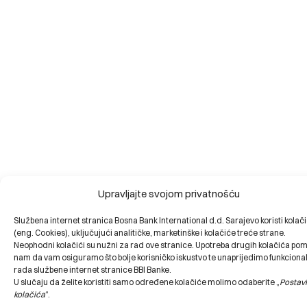
Upravljajte svojom privatnošću
Službena internet stranica Bosna Bank International d.d. Sarajevo koristi kolač
(eng. Cookies), uključujući analitičke, marketinške i kolačiće treće strane.
Neophodni kolačići su nužni za rad ove stranice. Upotreba drugih kolačića po
nam da vam osiguramo što bolje korisničko iskustvo te unaprijedimo funkciona
rada službene internet stranice BBI Banke.
U slučaju da želite koristiti samo određene kolačiće molimo odaberite „
Postav
kolačića
“.