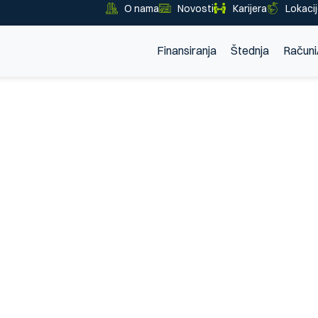
O nama
Novosti
Karijera
Lokaci
Finansiranja
Štednja
Računi