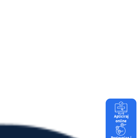
Apliciraj
online
Poslovnice i