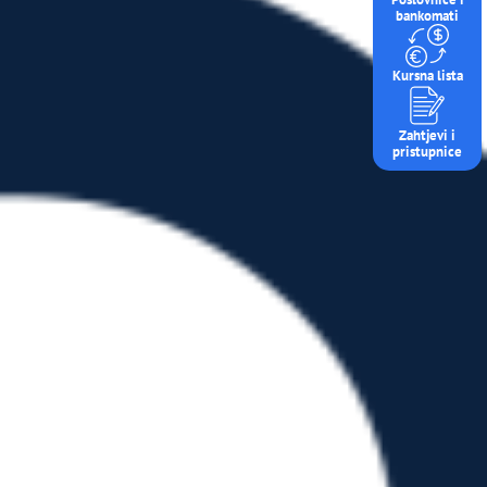
bankomati
Kursna lista
Zahtjevi i
pristupnice