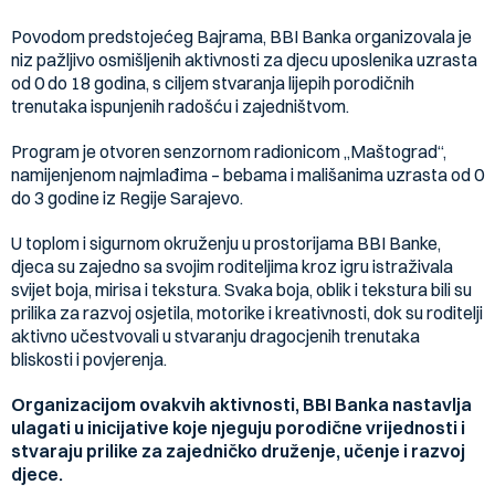
Povodom predstojećeg Bajrama, BBI Banka organizovala je
niz pažljivo osmišljenih aktivnosti za djecu uposlenika uzrasta
od 0 do 18 godina, s ciljem stvaranja lijepih porodičnih
trenutaka ispunjenih radošću i zajedništvom.
Program je otvoren senzornom radionicom „Maštograd“,
namijenjenom najmlađima – bebama i mališanima uzrasta od 0
do 3 godine iz Regije Sarajevo.
U toplom i sigurnom okruženju u prostorijama BBI Banke,
djeca su zajedno sa svojim roditeljima kroz igru istraživala
svijet boja, mirisa i tekstura. Svaka boja, oblik i tekstura bili su
prilika za razvoj osjetila, motorike i kreativnosti, dok su roditelji
aktivno učestvovali u stvaranju dragocjenih trenutaka
bliskosti i povjerenja.
Organizacijom ovakvih aktivnosti, BBI Banka nastavlja
ulagati u inicijative koje njeguju porodične vrijednosti i
stvaraju prilike za zajedničko druženje, učenje i razvoj
djece.