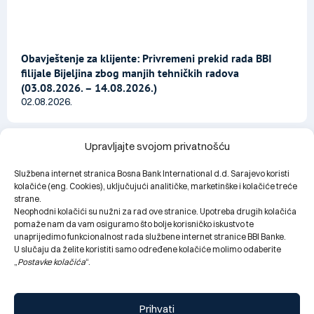
Obavještenje za klijente: Privremeni prekid rada BBI
filijale Bijeljina zbog manjih tehničkih radova
(03.08.2026. – 14.08.2026.)
02.08.2026.
Upravljajte svojom privatnošću
Službena internet stranica Bosna Bank International d.d. Sarajevo koristi
kolačiće (eng. Cookies), uključujući analitičke, marketinške i kolačiće treće
strane.
Neophodni kolačići su nužni za rad ove stranice. Upotreba drugih kolačića
pomaže nam da vam osiguramo što bolje korisničko iskustvo te
unaprijedimo funkcionalnost rada službene internet stranice BBI Banke.
U slučaju da želite koristiti samo određene kolačiće molimo odaberite
„
Postavke kolačića
“.
Prihvati
BBI Banka bronzani sponzor dječijeg programa XXIX