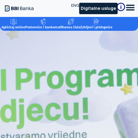
ENG
Digitalne usluge
Apliciraj online
Poslovnice i bankomati
Kursna lista
Zahtjevi i pristupnice