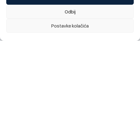
Internacionalnog festivala prijateljstva Goražde
Odbij
28.07.2026.
Postavke kolačića
Obavještenje za klijente: najava kratkotrajnog prekida
rada digitalnog bankarstva (mobilno i elektronsko), te
kartičnih servisa Banke, utorak 28.07. 2026 (22:00h)
28.07.2026.