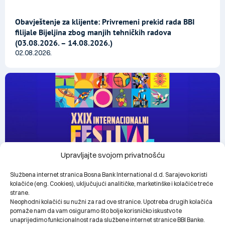
Obavještenje za klijente: Privremeni prekid rada BBI
filijale Bijeljina zbog manjih tehničkih radova
(03.08.2026. – 14.08.2026.)
02.08.2026.
Upravljajte svojom privatnošću
Službena internet stranica Bosna Bank International d.d. Sarajevo koristi
kolačiće (eng. Cookies), uključujući analitičke, marketinške i kolačiće treće
strane.
Neophodni kolačići su nužni za rad ove stranice. Upotreba drugih kolačića
BBI Banka bronzani sponzor dječijeg programa XXIX
pomaže nam da vam osiguramo što bolje korisničko iskustvo te
Internacionalnog festivala prijateljstva Goražde
unaprijedimo funkcionalnost rada službene internet stranice BBI Banke.
28.07.2026.