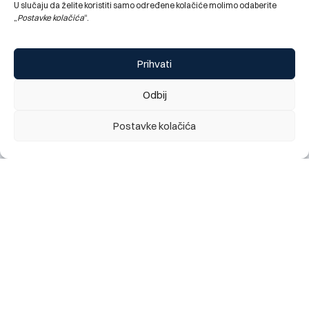
U slučaju da želite koristiti samo određene kolačiće molimo odaberite
„
Postavke kolačića
“.
Prihvati
Odbij
Postavke kolačića
Obavještenje za klijente: najava kratkotrajnog prekida
rada digitalnog bankarstva (mobilno i elektronsko), te
kartičnih servisa Banke, utorak 28.07. 2026 (22:00h)
28.07.2026.