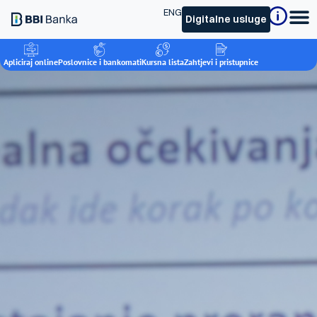
ENG
Digitalne usluge
Apliciraj online
Poslovnice i bankomati
Kursna lista
Zahtjevi i pristupnice