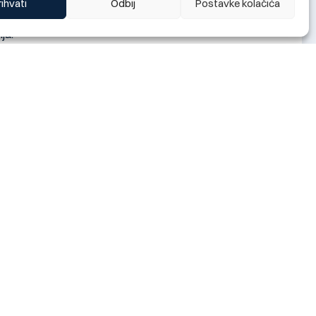
rihvati
Odbij
Postavke kolačića
ja.
ovorom s deponentom. Pri tome, profitna stopa može biti
ka podrška
Preuzmite aplikaciju
i poslovanja
nja
Preuzmi Android aplikaciju
ristupnice
Sigurno bankarstvo.
Preuzmi iOS aplikaciju