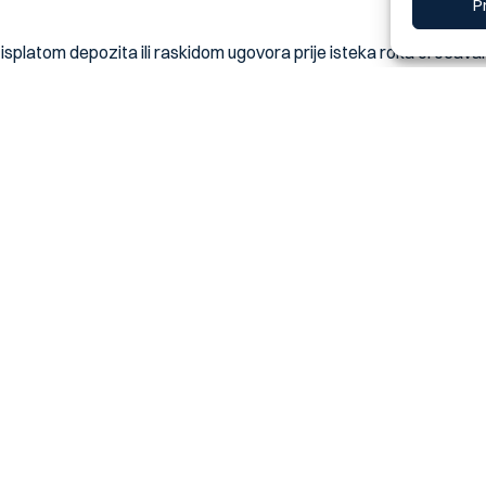
P
isplatom depozita ili raskidom ugovora prije isteka roka oročavan
čavanja u Banci, profitna stopa će se regulisati pojedinačnim ug
O nama
Korisnič
O banci
Opći uslov
Poslovnice i bankomati
Česta pita
Novosti
Zahtjevi/P
Sitemap
Korisni linkovi
Prijavite izgubljenu karticu