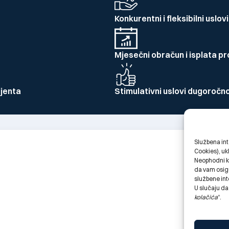
Konkurentni i fleksibilni uslo
Mjesečni obračun i isplata pr
ijenta
Stimulativni uslovi dugoročn
Službena int
Cookies), uk
Neophodni k
da vam osigu
službene int
U slučaju da
kolačića
“.