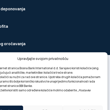
vi deponovanja
ofita
og oročavanja
Upravljajte svojom privatnošću
ernet stranica Bosna Bank International d.d. Sarajevo koristi kolačiće (eng.
ljučujući analitičke, marketinške i kolačiće treće strane.
olačići su nužni za rad ove stranice. Upotreba drugih kolačića pomaže nam
ramo što bolje korisničko iskustvo te unaprijedimo funkcionalnost rada
ernet stranice BBI Banke.
 želite koristiti samo određene kolačiće molimo odaberite „
Postavke