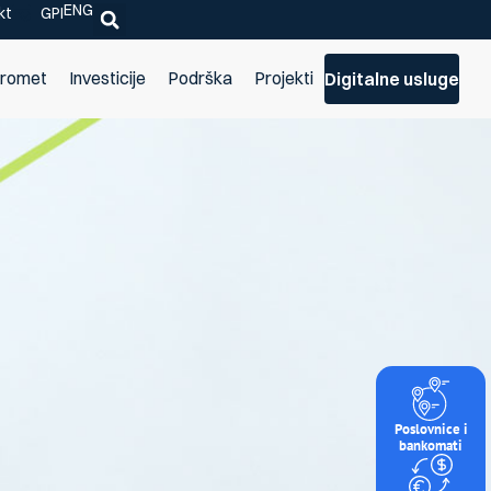
ENG
kt
GPI
promet
Investicije
Podrška
Projekti
Digitalne usluge
Poslovnice i
bankomati