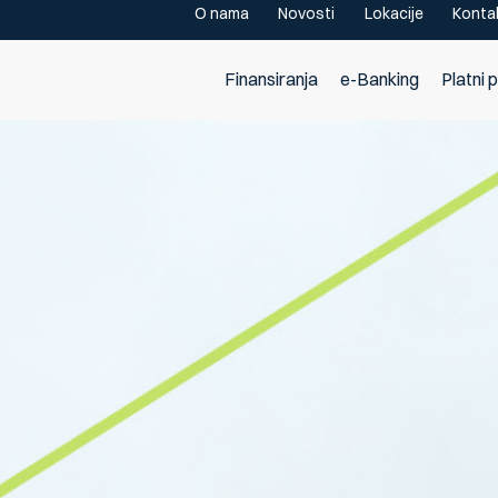
O nama
Novosti
Lokacije
Konta
Finansiranja
e-Banking
Platni 