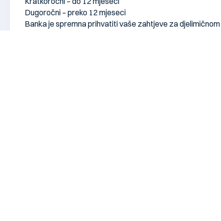
Kratkoročni – do 12 mjeseci
Dugoročni – preko 12 mjeseci
Banka je spremna prihvatiti vaše zahtjeve za djelimičnom 
U slučaju deponovanja većih iznosa sa sigurnim rokom oro
veća od stope za redovne deponente.
Change language:
ENG
Segmenti
Stanovništvo
Pravna lica