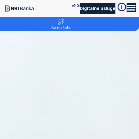
ENG
Digitalne usluge
Kursna lista