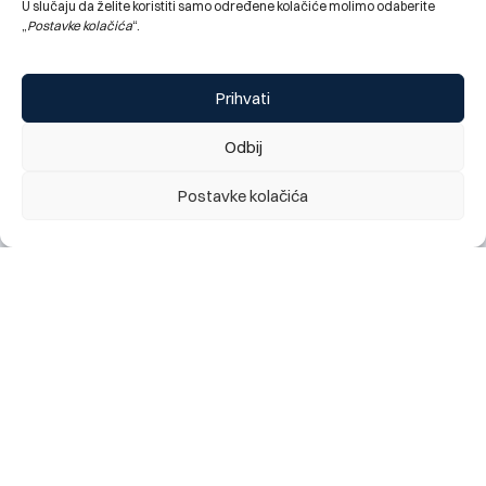
U slučaju da želite koristiti samo određene kolačiće molimo odaberite
„
Postavke kolačića
“.
Tarife za BBI Ekstra paket
Prihvati
Odbij
Postavke kolačića
BBI Ekstra Plus paket