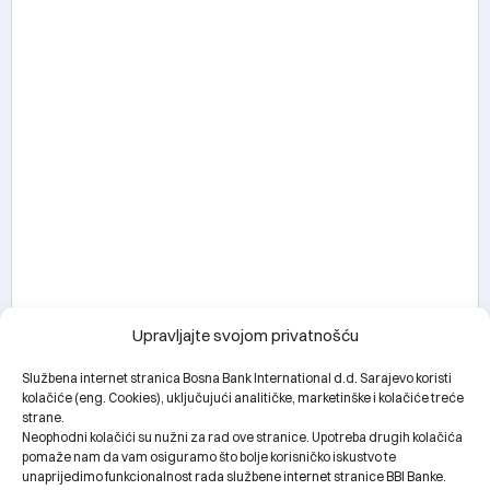
Upravljajte svojom privatnošću
Službena internet stranica Bosna Bank International d.d. Sarajevo koristi
kolačiće (eng. Cookies), uključujući analitičke, marketinške i kolačiće treće
strane.
Neophodni kolačići su nužni za rad ove stranice. Upotreba drugih kolačića
pomaže nam da vam osiguramo što bolje korisničko iskustvo te
unaprijedimo funkcionalnost rada službene internet stranice BBI Banke.