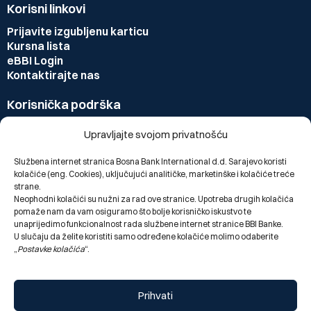
Korisni linkovi
Prijavite izgubljenu karticu
Kursna lista
eBBI Login
Kontaktirajte nas
Korisnička podrška
Opći uslovi poslovanja
Upravljajte svojom privatnošću
Česta pitanja
Zahtjevi/Pristupnice
Službena internet stranica Bosna Bank International d.d. Sarajevo koristi
Sitemap
kolačiće (eng. Cookies), uključujući analitičke, marketinške i kolačiće treće
Politika kolačića
strane.
Postavke kolačića
Neophodni kolačići su nužni za rad ove stranice. Upotreba drugih kolačića
pomaže nam da vam osiguramo što bolje korisničko iskustvo te
Politika privatnosti
unaprijedimo funkcionalnost rada službene internet stranice BBI Banke.
Informacije o obradi ličnih/osobnih podataka
U slučaju da želite koristiti samo određene kolačiće molimo odaberite
„
Postavke kolačića
“.
Preuzmite
aplikaciju
Preuzmi
Preuzmi
Android
iOS
Prihvati
aplikaciju
aplikaciju