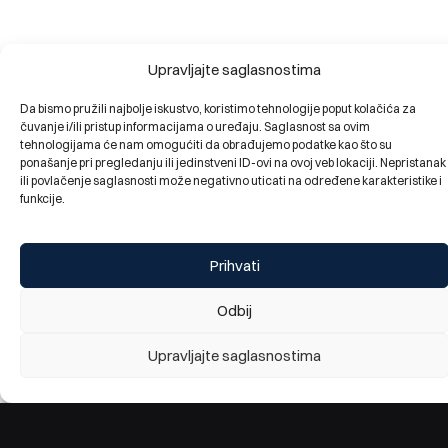
Upravljajte saglasnostima
Da bismo pružili najbolje iskustvo, koristimo tehnologije poput kolačića za
čuvanje i/ili pristup informacijama o uređaju. Saglasnost sa ovim
tehnologijama će nam omogućiti da obrađujemo podatke kao što su
ponašanje pri pregledanju ili jedinstveni ID-ovi na ovoj veb lokaciji. Nepristanak
ili povlačenje saglasnosti može negativno uticati na određene karakteristike i
funkcije.
Prihvati
Odbij
Upravljajte saglasnostima