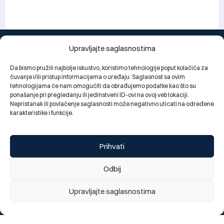
Do you like our new website?
Upravljajte saglasnostima
We appreciate your opinion
Da bismo pružili najbolje iskustvo, koristimo tehnologije poput kolačića za
1 = Poor, 5 = Excellent
čuvanje i/ili pristup informacijama o uređaju. Saglasnost sa ovim
1
2
3
4
5
tehnologijama će nam omogućiti da obrađujemo podatke kao što su
ponašanje pri pregledanju ili jedinstveni ID-ovi na ovoj veb lokaciji.
Send
Nepristanak ili povlačenje saglasnosti može negativno uticati na određene
karakteristike i funkcije.
Change language:
BOS
Prihvati
Odbij
Upravljajte saglasnostima
Segments