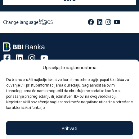
Change language:
BOS
Upravljajte saglasnostima
Segments
Da bismo pružili najbolje iskustvo, koristimo tehnologije poput kolačića za
Private individuals
čuvanje i/ili pristup informacijama o uređaju. Saglasnost sa ovim
Legal entities
tehnologijama će nam omogućiti da obrađujemo podatke kao što su
ponašanje pri pregledanju ili jedinstveni ID-ovi na ovoj veb lokaciji.
About us
Nepristanak ili povlačenje saglasnosti može negativno uticati na određene
karakteristike i funkcije.
About us
Branch offices and ATMs
News
Prihvati
Useful links