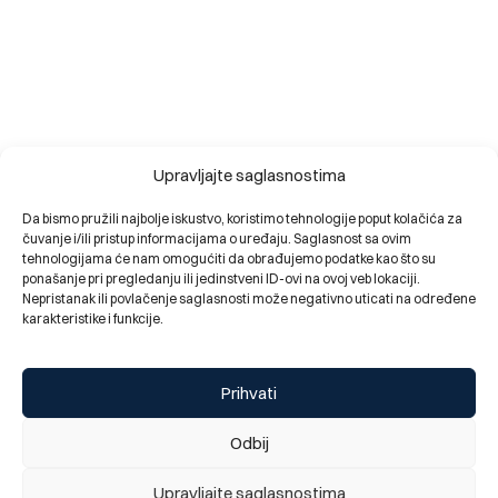
Upravljajte saglasnostima
Da bismo pružili najbolje iskustvo, koristimo tehnologije poput kolačića za
čuvanje i/ili pristup informacijama o uređaju. Saglasnost sa ovim
tehnologijama će nam omogućiti da obrađujemo podatke kao što su
ponašanje pri pregledanju ili jedinstveni ID-ovi na ovoj veb lokaciji.
Nepristanak ili povlačenje saglasnosti može negativno uticati na određene
karakteristike i funkcije.
Prihvati
Odbij
Upravljajte saglasnostima