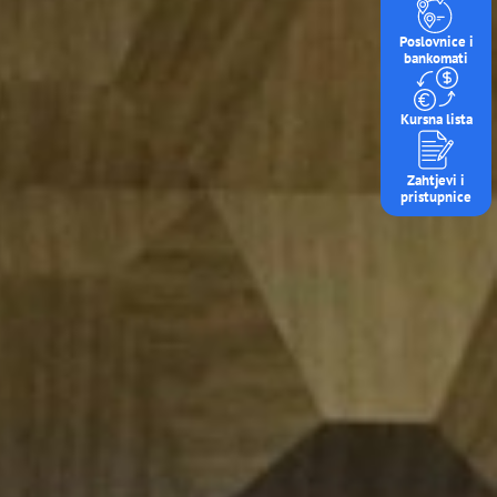
Poslovnice i
bankomati
Kursna lista
Zahtjevi i
pristupnice