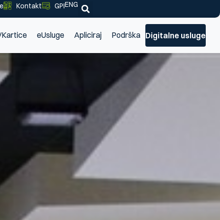
ENG
je
Kontakt
GPI
/Kartice
eUsluge
Apliciraj
Podrška
Digitalne usluge