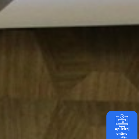
Apliciraj
online