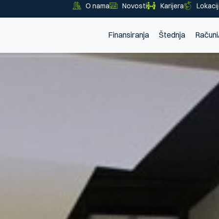
O nama
Novosti
Karijera
Lokaci
Finansiranja
Štednja
Računi