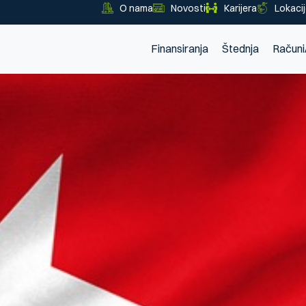
O nama
Novosti
Karijera
Lokaci
Finansiranja
Štednja
Računi