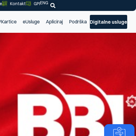
ENG
je
Kontakt
GPI
/Kartice
eUsluge
Apliciraj
Podrška
Digitalne usluge