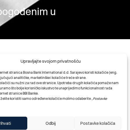
 pogođenim u
Upravljajte svojom privatnošću
tva su uplaćena putem
ernet stranica Bosna Bank International d.d. Sarajevo koristi kolačiće (eng.
ljučujući analitičke, marketinške i kolačiće treće strane.
olačići su nužni za rad ove stranice. Upotreba drugih kolačića pomaže nam
 koja u temeljima svoje
ramo što bolje korisničko iskustvo te unaprijedimo funkcionalnost rada
mo se u akciju pomoći odmah
ernet stranice BBI Banke.
 želite koristiti samo određene kolačiće molimo odaberite „
Postavke
im finansijskim principima
tegorije u društvu prirodan
dnevni život stradalima u
rihvati
Odbij
Postavke kolačića