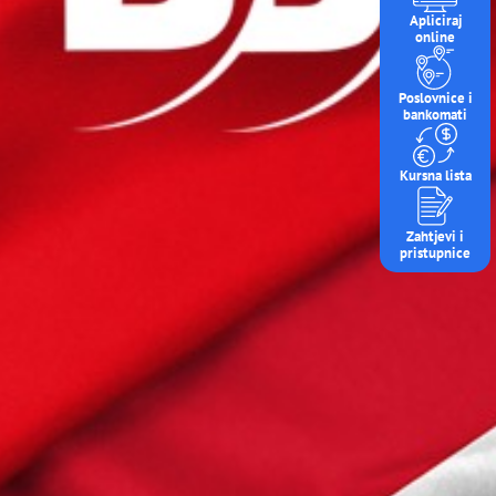
Apliciraj
online
Poslovnice i
bankomati
Kursna lista
Zahtjevi i
pristupnice