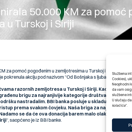
onirala 50.000 KM za pomoć
u Turskoj i Siriji
KM za pomoć pogođenim u zemljotresima u Turskoj i Siriji. Sreds
Službena int
je pokrenula akciju pod nazivom “Od Bošnjaka s ljubavlju”.
Cookies), uk
Neophodni k
ma razornih zemljotresa u Turskoj i Siriji. Kao institucija
da vam osigu
rađenu brigu za najranjivije kategorije društva uključili s
službene int
U slučaju da
i podršku nastradalim. BBI banka posluje u skladu sa islamsk
kolačića
“.
ristup prema svakom čovjeku. Naša briga za najranjivije ka
ti. Nadamo se da će ova donacija barem malo olakšati svako
riji
“, saopćeno je iz BBI banke.
P