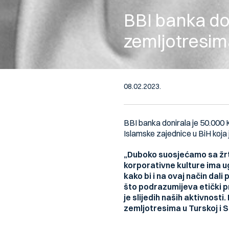
BBI banka d
zemljotresima 
08.02.2023.
BBI banka donirala je 50.000 
Islamske zajednice u BiH koja 
„Duboko suosjećamo sa žrtva
korporativne kulture ima ug
kako bi i na ovaj način dal
što podrazumijeva etički p
je slijedih naših aktivnos
zemljotresima u Turskoj i Si