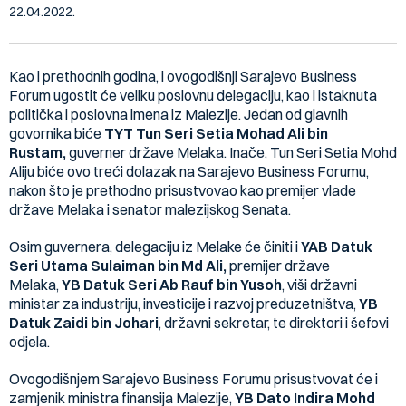
22.04.2022.
Kao i prethodnih godina, i ovogodišnji Sarajevo Business
Forum ugostit će veliku poslovnu delegaciju, kao i istaknuta
politička i poslovna imena iz Malezije. Jedan od glavnih
govornika biće
TYT Tun Seri Setia Mohad Ali bin
Rustam,
guverner države Melaka. Inače, Tun Seri Setia Mohd
Aliju biće ovo treći dolazak na Sarajevo Business Forumu,
nakon što je prethodno prisustvovao kao premijer vlade
države Melaka i senator malezijskog Senata.
Osim guvernera, delegaciju iz Melake će činiti i
YAB Datuk
Seri Utama Sulaiman bin Md Ali,
premijer države
Melaka,
YB Datuk Seri Ab Rauf bin Yusoh
, viši državni
ministar za industriju, investicije i razvoj preduzetništva,
YB
Datuk Zaidi bin Johari
, državni sekretar, te direktori i šefovi
odjela.
Ovogodišnjem Sarajevo Business Forumu prisustvovat će i
zamjenik ministra finansija Malezije,
YB Dato Indira Mohd