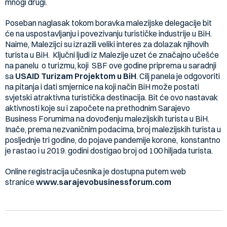
mnogi drugi.
Poseban naglasak tokom boravka malezijske delegacije bit
će na uspostavljanju i povezivanju turističke industrije u BiH.
Naime, Malezijci su izrazili veliki interes za dolazak njihovih
turista u BiH. Ključni ljudi iz Malezije uzet će značajno učešće
na panelu o turizmu, koji SBF ove godine priprema u saradnji
sa
USAID Turizam Projektom u BiH
. Cilj panela je odgovoriti
na pitanja i dati smjernice na koji način BiH može postati
svjetski atraktivna turistička destinacija. Bit će ovo nastavak
aktivnosti koje su i započete na prethodnim Sarajevo
Business Forumima na dovođenju malezijskih turista u BiH.
Inače, prema nezvaničnim podacima, broj malezijskih turista u
posljednje tri godine, do pojave pandemije korone, konstantno
je rastao i u 2019. godini dostigao broj od 100 hiljada turista.
Online registracija učesnika je dostupna putem web
stranice
www.sarajevobusinessforum.com