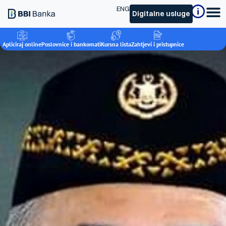
ENG
Digitalne usluge
Apliciraj online
Poslovnice i bankomati
Kursna lista
Zahtjevi i pristupnice