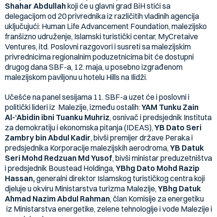
Shahar Abdullah
koji će u glavni grad BiH stići sa
delegacijom od 20 privrednika iz različitih vladinih agencija
uključujući: Human Life Advancement Foundation, malezijsko
franšizno udruženje, Islamski turistički centar, MyCretaive
Ventures, itd. Poslovni razgovori i susreti sa malezijskim
privrednicima regionalnim poduzetnicima bit će dostupni
drugog dana SBF-a, 12. maja, u posebno izgrađenom
malezijskom paviljonu u hotelu Hills na Ilidži.
Učešće na panel sesijama 11. SBF-a uzet će i poslovni i
politički lideri iz Malezije, između ostalih:
YAM Tunku Zain
Al-‘Abidin ibni Tuanku Muhriz
, osnivač i predsjednik Instituta
za demokratiju i ekonomska pitanja (IDEAS),
YB Dato Seri
Zambry bin Abdul Kadir
, bivši premijer države Peraka i
predsjednika Korporacije malezijskih aerodroma,
YB Datuk
Seri Mohd Redzuan Md Yusof
, bivši ministar preduzetništva
i predsjednik Boustead Holdinga,
YBhg Dato Mohd Razip
Hassan,
generalni direktor Islamskog turističkog centra koji
djeluje u okviru Ministarstva turizma Malezije,
YBhg Datuk
Ahmad Nazim Abdul Rahman
, član Komisije za energetiku
iz Ministarstva energetike, zelene tehnologije i vode Malezije i