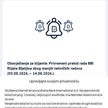
Obavještenje za klijente: Privremeni prekid rada BBI
filijale Bijeljina zbog manjih tehničkih radova
(03.08.2026. – 14.08.2026.)
02.08.2026.
Upravljajte svojom privatnošću
Službena internet stranica Bosna Bank International d.d. Sarajevo koristi
kolačiće (eng. Cookies), uključujući analitičke, marketinške i kolačiće treće
strane.
Neophodni kolačići su nužni za rad ove stranice. Upotreba drugih kolačića
pomaže nam da vam osiguramo što bolje korisničko iskustvo te