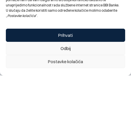
unaprijedimo funkcionalnost rada službene internet stranice BBI Banke.
U slučaju da želite koristiti samo određene kolačiće molimo odaberite
„
Postavke kolačića
“.
Prihvati
Odbij
BBI Banka bronzani sponzor dječijeg programa XXIX
Internacionalnog festivala prijateljstva Goražde
Postavke kolačića
28.07.2026.