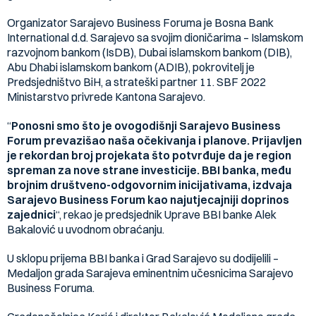
Organizator Sarajevo Business Foruma je Bosna Bank
International d.d. Sarajevo sa svojim dioničarima – Islamskom
razvojnom bankom (IsDB), Dubai islamskom bankom (DIB),
Abu Dhabi islamskom bankom (ADIB), pokrovitelj je
Predsjedništvo BiH, a strateški partner 11. SBF 2022
Ministarstvo privrede Kantona Sarajevo.
“
Ponosni smo što je ovogodišnji Sarajevo Business
Forum prevazišao naša očekivanja i planove. Prijavljen
je rekordan broj projekata što potvrđuje da je region
spreman za nove strane investicije. BBI banka, među
brojnim društveno-odgovornim inicijativama, izdvaja
Sarajevo Business Forum kao najutjecajniji doprinos
zajednici
“, rekao je predsjednik Uprave BBI banke Alek
Bakalović u uvodnom obraćanju.
U sklopu prijema BBI banka i Grad Sarajevo su dodijelili –
Medaljon grada Sarajeva eminentnim učesnicima Sarajevo
Business Foruma.