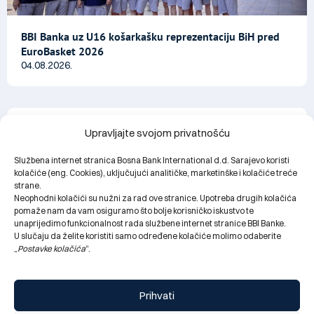
BBI Banka uz U16 košarkašku reprezentaciju BiH pred
EuroBasket 2026
04.08.2026.
Upravljajte svojom privatnošću
Službena internet stranica Bosna Bank International d.d. Sarajevo koristi
kolačiće (eng. Cookies), uključujući analitičke, marketinške i kolačiće treće
strane.
Neophodni kolačići su nužni za rad ove stranice. Upotreba drugih kolačića
pomaže nam da vam osiguramo što bolje korisničko iskustvo te
unaprijedimo funkcionalnost rada službene internet stranice BBI Banke.
U slučaju da želite koristiti samo određene kolačiće molimo odaberite
„
Postavke kolačića
“.
Obavještenje za klijente: Privremeni prekid rada BBI
Prihvati
filijale Bijeljina zbog manjih tehničkih radova