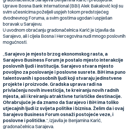
Uprave Bosna Bank International (BBI) Alek Bakalović koji su
svim učesnicima poželjeli uspjeh tokom predstojećeg
dvodnevnog Foruma, a svim gostima ugodan i uspješan
boravak u Sarajevu.
U uvodnom obraćanju gradonačelnica Karić je izjavila da
Sarajevo, ali i cijela Bosna i Hercegovina nudi mnogo poslovnih
mogućnosti.
„
Sarajevo je mjesto brzog ekonomskog rasta, a
Sarajevo Business Forum je postalo mjesto interakcije
poslovnih ljudi i institucija. Sarajevo stvara mjesto
povoljno za poslovanje i poslovne susrete. BiH ima puno
talentovanih i sposobnih ljudi koji stvaraju jedinstvene
projekte i proizvode. Gradska uprava radi na
privlačenju novih investicija, te kreiranju novih radnih
mjesta, ali i kreiranju atraktivne turističke destinacije.
Ohrabrujuće je da znamo da Sarajevo i BiH ima toliko
utjecajnih ljudi iz svijeta politike i biznisa. Želim da i ovaj
Sarajevo Business Forum osnaži postojeće veze, i
poslovne i političke.
“, izjavila je Benjamina Karić,
gradonačelnica Sarajeva.