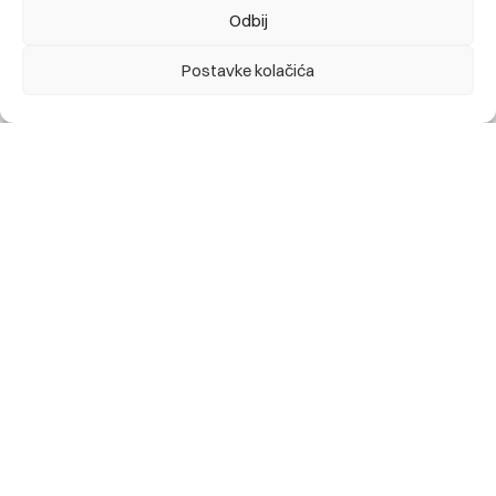
(03.08.2026. – 14.08.2026.)
Odbij
02.08.2026.
Postavke kolačića
BBI Banka bronzani sponzor dječijeg programa XXIX
Internacionalnog festivala prijateljstva Goražde
28.07.2026.