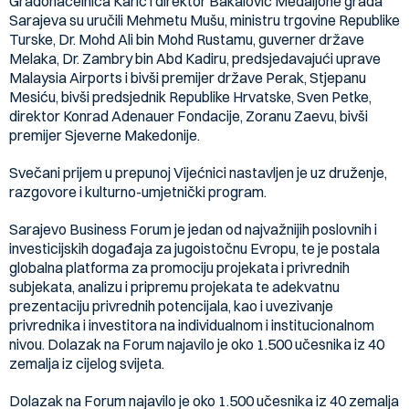
Gradonačelnica Karić i direktor Bakalović Medaljone grada
Sarajeva su uručili Mehmetu Mušu, ministru trgovine Republike
Turske, Dr. Mohd Ali bin Mohd Rustamu, guverner države
Melaka, Dr. Zambry bin Abd Kadiru, predsjedavajući uprave
Malaysia Airports i bivši premijer države Perak, Stjepanu
Mesiću, bivši predsjednik Republike Hrvatske, Sven Petke,
direktor Konrad Adenauer Fondacije, Zoranu Zaevu, bivši
premijer Sjeverne Makedonije.
Svečani prijem u prepunoj Vijećnici nastavljen je uz druženje,
razgovore i kulturno-umjetnički program.
Sarajevo Business Forum je jedan od najvažnijih poslovnih i
investicijskih događaja za jugoistočnu Evropu, te je postala
globalna platforma za promociju projekata i privrednih
subjekata, analizu i pripremu projekata te adekvatnu
prezentaciju privrednih potencijala, kao i uvezivanje
privrednika i investitora na individualnom i institucionalnom
nivou. Dolazak na Forum najavilo je oko 1.500 učesnika iz 40
zemalja iz cijelog svijeta.
Dolazak na Forum najavilo je oko 1.500 učesnika iz 40 zemalja