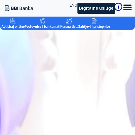
ENG
Digitalne usluge
Apliciraj online
Poslovnice i bankomati
Kursna lista
Zahtjevi i pristupnice