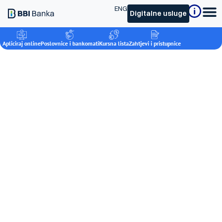
ENG
Digitalne usluge
Apliciraj online
Poslovnice i bankomati
Kursna lista
Zahtjevi i pristupnice