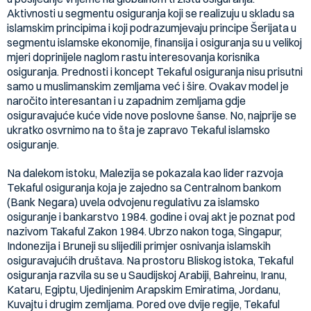
Aktivnosti u segmentu osiguranja koji se realizuju u skladu sa
islamskim principima i koji podrazumjevaju principe Šerijata u
segmentu islamske ekonomije, finansija i osiguranja su u velikoj
mjeri doprinijele naglom rastu interesovanja korisnika
osiguranja. Prednosti i koncept Tekaful osiguranja nisu prisutni
samo u muslimanskim zemljama već i šire. Ovakav model je
naročito interesantan i u zapadnim zemljama gdje
osiguravajuće kuće vide nove poslovne šanse. No, najprije se
ukratko osvrnimo na to šta je zapravo Tekaful islamsko
osiguranje.
Na dalekom istoku, Malezija se pokazala kao lider razvoja
Tekaful osiguranja koja je zajedno sa Centralnom bankom
(Bank Negara) uvela odvojenu regulativu za islamsko
osiguranje i bankarstvo 1984. godine i ovaj akt je poznat pod
nazivom Takaful Zakon 1984. Ubrzo nakon toga, Singapur,
Indonezija i Bruneji su slijedili primjer osnivanja islamskih
osiguravajućih društava. Na prostoru Bliskog istoka, Tekaful
osiguranja razvila su se u Saudijskoj Arabiji, Bahreinu, Iranu,
Kataru, Egiptu, Ujedinjenim Arapskim Emiratima, Jordanu,
Kuvajtu i drugim zemljama. Pored ove dvije regije, Tekaful