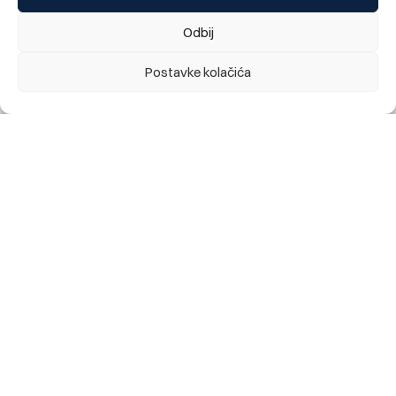
filijale Bijeljina zbog manjih tehničkih radova
(03.08.2026. – 14.08.2026.)
Odbij
02.08.2026.
Postavke kolačića
BBI Banka bronzani sponzor dječijeg programa XXIX
Internacionalnog festivala prijateljstva Goražde
28.07.2026.