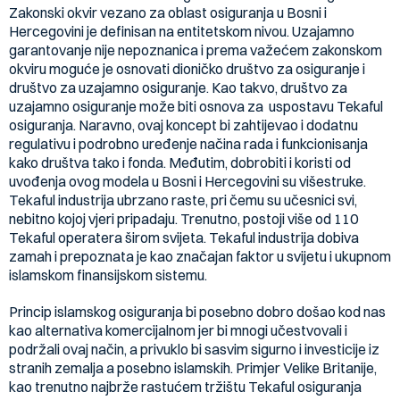
Zakonski okvir vezano za oblast osiguranja u Bosni i
Hercegovini je definisan na entitetskom nivou. Uzajamno
garantovanje nije nepoznanica i prema važećem zakonskom
okviru moguće je osnovati dioničko društvo za osiguranje i
društvo za uzajamno osiguranje. Kao takvo, društvo za
uzajamno osiguranje može biti osnova za uspostavu Tekaful
osiguranja. Naravno, ovaj koncept bi zahtijevao i dodatnu
regulativu i podrobno uređenje načina rada i funkcionisanja
kako društva tako i fonda. Međutim, dobrobiti i koristi od
uvođenja ovog modela u Bosni i Hercegovini su višestruke.
Tekaful industrija ubrzano raste, pri čemu su učesnici svi,
nebitno kojoj vjeri pripadaju. Trenutno, postoji više od 110
Tekaful operatera širom svijeta. Tekaful industrija dobiva
zamah i prepoznata je kao značajan faktor u svijetu i ukupnom
islamskom finansijskom sistemu.
Princip islamskog osiguranja bi posebno dobro došao kod nas
kao alternativa komercijalnom jer bi mnogi učestvovali i
podržali ovaj način, a privuklo bi sasvim sigurno i investicije iz
stranih zemalja a posebno islamskih. Primjer Velike Britanije,
kao trenutno najbrže rastućem tržištu Tekaful osiguranja