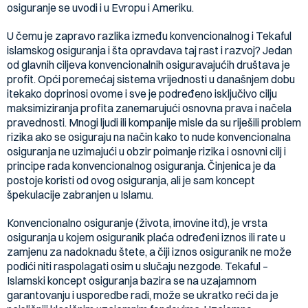
osiguranje se uvodi i u Evropu i Ameriku.
U čemu je zapravo razlika između konvencionalnog i Tekaful
islamskog osiguranja i šta opravdava taj rast i razvoj? Jedan
od glavnih ciljeva konvencionalnih osiguravajućih društava je
profit. Opći poremećaj sistema vrijednosti u današnjem dobu
itekako doprinosi ovome i sve je podređeno isključivo cilju
maksimiziranja profita zanemarujući osnovna prava i načela
pravednosti. Mnogi ljudi ili kompanije misle da su riješili problem
rizika ako se osiguraju na način kako to nude konvencionalna
osiguranja ne uzimajući u obzir poimanje rizika i osnovni cilj i
principe rada konvencionalnog osiguranja. Činjenica je da
postoje koristi od ovog osiguranja, ali je sam koncept
špekulacije zabranjen u Islamu.
Konvencionalno osiguranje (života, imovine itd), je vrsta
osiguranja u kojem osiguranik plaća određeni iznos ili rate u
zamjenu za nadoknadu štete, a čiji iznos osiguranik ne može
podići niti raspolagati osim u slučaju nezgode. Tekaful –
Islamski koncept osiguranja bazira se na uzajamnom
garantovanju i usporedbe radi, može se ukratko reći da je