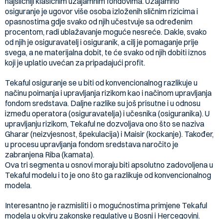
najsličniji klasičnim uzajamnim fondovima. Uzajamno
osiguranje je ugovor više osoba izloženih sličnim rizicima i
opasnostima gdje svako od njih učestvuje sa određenim
procentom, radi ublažavanje moguće nesreće. Dakle, svako
od njih je osiguravatelj i osiguranik, a cilj je pomaganje prije
svega, a ne materijalna dobit, te će svako od njih dobiti iznos
koji je uplatio uvećan za pripadajući profit.
Tekaful osiguranje se u biti od konvencionalnog razlikuje u
načinu poimanja i upravljanja rizikom kao i načinom upravljanja
fondom sredstava. Daljne razlike su još prisutne i u odnosu
između operatora (osiguravatelja) i učesnika (osiguranika). U
upravljanju rizikom, Tekaful ne dozvoljava ono što se naziva
Gharar (neizvjesnost, špekulacija) i Maisir (kockanje). Također,
u procesu upravljanja fondom sredstava naročito je
zabranjena Riba (kamata).
Ova tri segmenta u osnovi moraju biti apsolutno zadovoljena u
Tekaful modelu i to je ono što ga razlikuje od konvencionalnog
modela.
Interesantno je razmisliti i o mogućnostima primjene Tekaful
modela u okviru zakonske regulative u Bosni i Hercegovini.