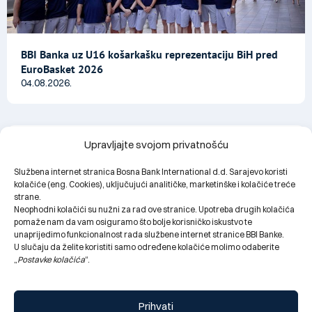
BBI Banka uz U16 košarkašku reprezentaciju BiH pred
EuroBasket 2026
04.08.2026.
Upravljajte svojom privatnošću
Službena internet stranica Bosna Bank International d.d. Sarajevo koristi
kolačiće (eng. Cookies), uključujući analitičke, marketinške i kolačiće treće
strane.
Neophodni kolačići su nužni za rad ove stranice. Upotreba drugih kolačića
pomaže nam da vam osiguramo što bolje korisničko iskustvo te
unaprijedimo funkcionalnost rada službene internet stranice BBI Banke.
U slučaju da želite koristiti samo određene kolačiće molimo odaberite
„
Postavke kolačića
“.
Prihvati
Obavještenje za klijente: Privremeni prekid rada BBI