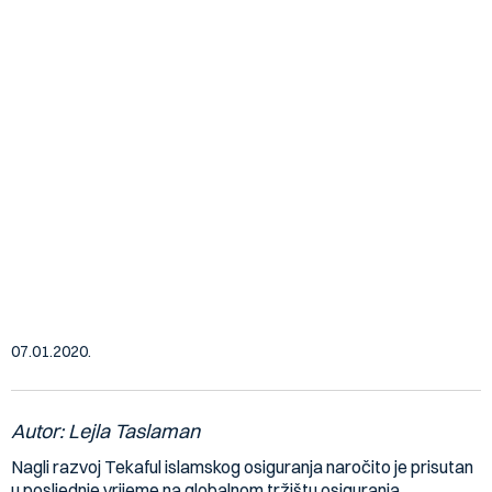
Tekaful – Islamsko osiguranje kao
šansa za rast i razvoj tržišta
osiguranja u BiH
07.01.2020.
Autor: Lejla Taslaman
Nagli razvoj Tekaful islamskog osiguranja naročito je prisutan
u posljednje vrijeme na globalnom tržištu osiguranja.