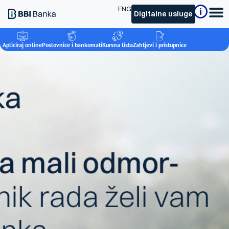
ENG
Digitalne usluge
Apliciraj online
Poslovnice i bankomati
Kursna lista
Zahtjevi i pristupnice