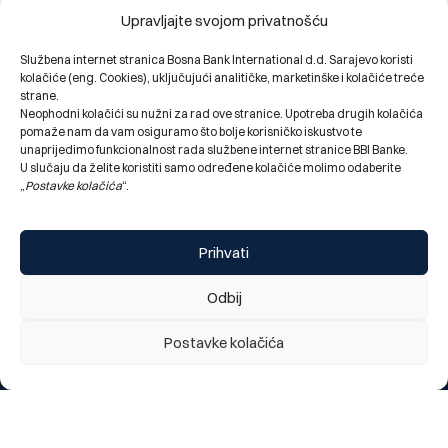
Upravljajte svojom privatnošću
Službena internet stranica Bosna Bank International d.d. Sarajevo koristi
kolačiće (eng. Cookies), uključujući analitičke, marketinške i kolačiće treće
strane.
Neophodni kolačići su nužni za rad ove stranice. Upotreba drugih kolačića
pomaže nam da vam osiguramo što bolje korisničko iskustvo te
unaprijedimo funkcionalnost rada službene internet stranice BBI Banke.
U slučaju da želite koristiti samo određene kolačiće molimo odaberite
Obavještenje za klijente: najava kratkotrajnog prekida
„
Postavke kolačića
“.
rada digitalnog bankarstva (mobilno i elektronsko), te
kartičnih servisa Banke, utorak 28.07. 2026 (22:00h)
28.07.2026.
Prihvati
Odbij
Change language:
ENG
Postavke kolačića