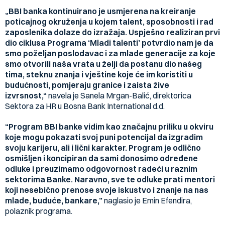
„BBI banka kontinuirano je usmjerena na kreiranje
poticajnog okruženja u kojem talent, sposobnosti i rad
zaposlenika dolaze do izražaja. Uspješno realiziran prvi
dio ciklusa Programa ‘Mladi talenti’ potvrdio nam je da
smo poželjan poslodavac i za mlade generacije za koje
smo otvorili naša vrata u želji da postanu dio našeg
tima, steknu znanja i vještine koje će im koristiti u
budućnosti, pomjeraju granice i zaista žive
izvrsnost,“
navela je Sanela Mrgan-Balić, direktorica
Sektora za HR u Bosna Bank International d.d.
“Program BBI banke vidim kao značajnu priliku u okviru
koje mogu pokazati svoj puni potencijal da izgradim
svoju karijeru, ali i lični karakter. Program je odlično
osmišljen i koncipiran da sami donosimo određene
odluke i preuzimamo odgovornost radeći u raznim
sektorima Banke. Naravno, sve te odluke prati mentori
koji nesebično prenose svoje iskustvo i znanje na nas
mlade, buduće, bankare,”
naglasio je Emin Efendira,
polaznik programa.