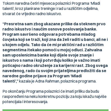
Tokom naredna četiri mjeseca polaznici Programa ‘Mladi
talenti’, kroz planirane treninge i rad u različitim odjelima,
stvarat će vrijedno radno iskustvo.
“Presretna sam zbog ukazane prilike da steknem prvo
radno iskustvo i naučim osnove poslovanja banke.
Program savršeno odgovara potrebama mladog
čovjeka koji se traži, koji zna da želi raditi u banci, ali ne i
u kojem odjelu. Tako da će mi praktični rad u različitim
segmentima itekako pomoći u mojoj odluci. Zahvalna
sam uposlenicima banke koji dijele svoje znanje i
iskustvo s nama i koji potvrđuju koliko je važno imati
poticajno radno okruženje za karijerni rast. Zbog svega
navedenog, rado ću svojim prijateljima predložiti da se
naredne godine prijave za Program ‘Mladi
talenti’,”
kazala je Adna Rahman, polaznica programa.
Po okončanju Programa polaznici će imati priliku da budu
raspoređeni na neku konkretnu poziciju za koju iskažu najviše
potencijala i interesovanja.