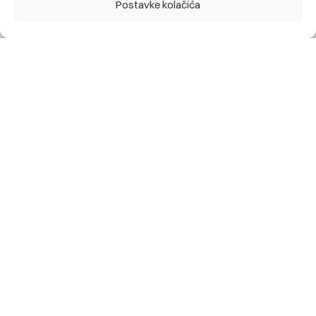
Postavke kolačića
BBI Banka bronzani sponzor dječijeg programa XXIX
Internacionalnog festivala prijateljstva Goražde
28.07.2026.
Obavještenje za klijente: najava kratkotrajnog prekida