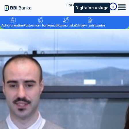
ENG
Digitalne usluge
Apliciraj online
Poslovnice i bankomati
Kursna lista
Zahtjevi i pristupnice