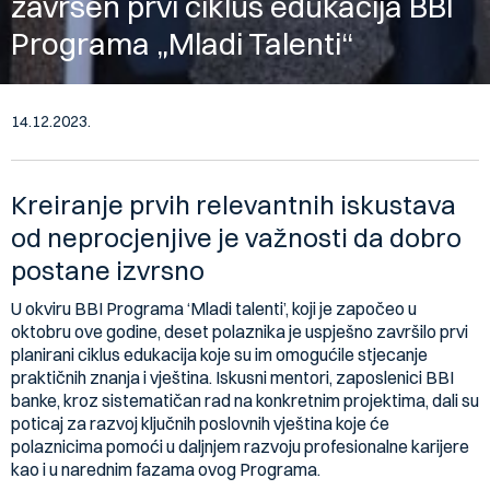
završen prvi ciklus edukacija BBI
Programa „Mladi Talenti“
14.12.2023.
Kreiranje prvih relevantnih iskustava
od neprocjenjive je važnosti da dobro
postane izvrsno
U okviru BBI Programa ‘Mladi talenti’, koji je započeo u
oktobru ove godine, deset polaznika je uspješno završilo prvi
planirani ciklus edukacija koje su im omogućile stjecanje
praktičnih znanja i vještina. Iskusni mentori, zaposlenici BBI
banke, kroz sistematičan rad na konkretnim projektima, dali su
poticaj za razvoj ključnih poslovnih vještina koje će
polaznicima pomoći u daljnjem razvoju profesionalne karijere
kao i u narednim fazama ovog Programa.