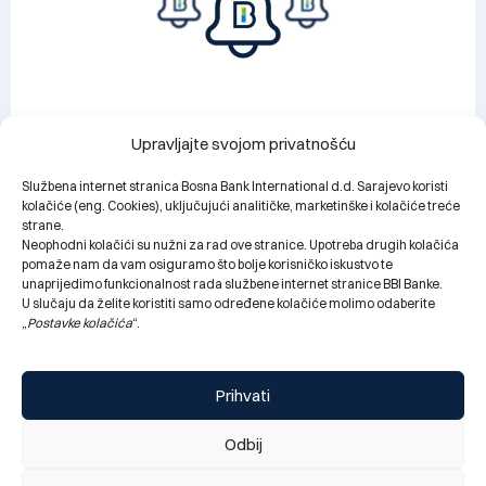
Upravljajte svojom privatnošću
Obavještenje za klijente: Privremeni prekid rada BBI
Službena internet stranica Bosna Bank International d.d. Sarajevo koristi
filijale Bijeljina zbog manjih tehničkih radova
kolačiće (eng. Cookies), uključujući analitičke, marketinške i kolačiće treće
(03.08.2026. – 14.08.2026.)
strane.
02.08.2026.
Neophodni kolačići su nužni za rad ove stranice. Upotreba drugih kolačića
pomaže nam da vam osiguramo što bolje korisničko iskustvo te
unaprijedimo funkcionalnost rada službene internet stranice BBI Banke.
U slučaju da želite koristiti samo određene kolačiće molimo odaberite
„
Postavke kolačića
“.
Prihvati
Odbij