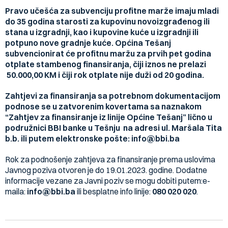
Pravo učešća za subvenciju profitne marže imaju mladi
do 35 godina starosti za kupovinu novoizgrađenog ili
stana u izgradnji, kao i kupovine kuće u izgradnji ili
potpuno nove gradnje kuće. Općina Tešanj
subvencionirat će profitnu maržu za prvih pet godina
otplate stambenog finansiranja, čiji iznos ne prelazi
50.000,00 KM i čiji rok otplate nije duži od 20 godina.
Zahtjevi za finansiranja sa potrebnom dokumentacijom
podnose se u zatvorenim kovertama sa naznakom
“Zahtjev za finansiranje iz linije Općine Tešanj” lično u
podružnici BBI banke u Tešnju na adresi ul. Maršala Tita
b.b. ili putem elektronske pošte: info@bbi.ba
Rok za podnošenje zahtjeva za finansiranje prema uslovima
Javnog poziva otvoren je do 19.01.2023. godine. Dodatne
informacije vezane za Javni poziv se mogu dobiti putem:e-
maila:
info@bbi.ba
ili besplatne info linije:
080 020 020
.