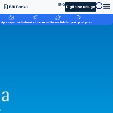
ENG
Digitalne usluge
Apliciraj online
Poslovnice i bankomati
Kursna lista
Zahtjevi i pristupnice