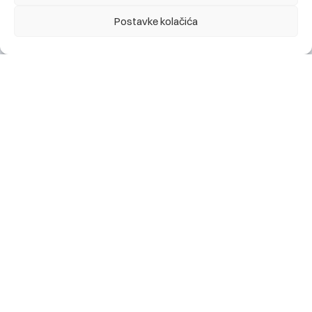
Postavke kolačića
Obavještenje za klijente: najava kratkotrajnog prekida
rada digitalnog bankarstva (mobilno i elektronsko), te
kartičnih servisa Banke, utorak 28.07. 2026 (22:00h)
28.07.2026.
Change language:
ENG
Segmenti