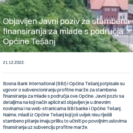
Objavljen Javni poziv za stambena
finansiranja za mlade s područja
Općine Tešanj
21.12.2022.
Bosna Bank International (BBI) i Općina Tešanj potpisale su
ugovor o subvencioniranju profitne marže za stambena
finansiranja za mlade s područja ove Općine. Javni poziv sa
detaljima na koji način aplicirati objavljen je u dnevnim
novinama i na web-stranicama BBI banke i Općine Tešanj.
Naime, mladi iz Općine Tešanj koji još uvijek nisu riješili
stambeno pitanje imaju priliku to učiniti po povoljnim uslovima
finansiranja uz subvenciju profitne marže.