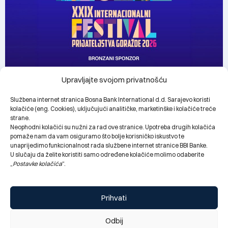
Upravljajte svojom privatnošću
BBI Banka bronzani sponzor dječijeg programa XXIX
Službena internet stranica Bosna Bank International d.d. Sarajevo koristi
Internacionalnog festivala prijateljstva Goražde
kolačiće (eng. Cookies), uključujući analitičke, marketinške i kolačiće treće
strane.
28.07.2026.
Neophodni kolačići su nužni za rad ove stranice. Upotreba drugih kolačića
pomaže nam da vam osiguramo što bolje korisničko iskustvo te
unaprijedimo funkcionalnost rada službene internet stranice BBI Banke.
U slučaju da želite koristiti samo određene kolačiće molimo odaberite
„
Postavke kolačića
“.
Prihvati
Odbij