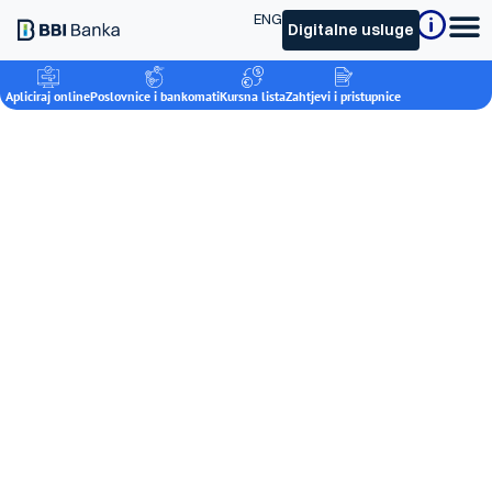
ENG
Digitalne usluge
Apliciraj online
Poslovnice i bankomati
Kursna lista
Zahtjevi i pristupnice