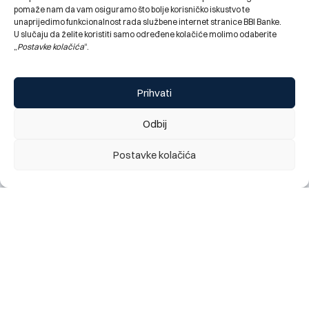
pomaže nam da vam osiguramo što bolje korisničko iskustvo te
unaprijedimo funkcionalnost rada službene internet stranice BBI Banke.
U slučaju da želite koristiti samo određene kolačiće molimo odaberite
„
Postavke kolačića
“.
Prihvati
Odbij
Obavještenje za klijente: najava kratkotrajnog prekida
rada digitalnog bankarstva (mobilno i elektronsko), te
Postavke kolačića
kartičnih servisa Banke, utorak 28.07. 2026 (22:00h)
28.07.2026.
Change language:
ENG