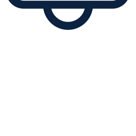
Obavještenje za klijente: najava
kratkotrajnog prekida rada
servisa Banke, utorak,