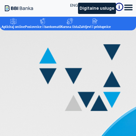
ENG
Digitalne usluge
Apliciraj online
Poslovnice i bankomati
Kursna lista
Zahtjevi i pristupnice