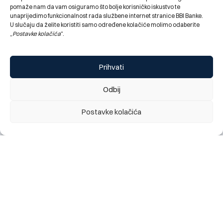
pomaže nam da vam osiguramo što bolje korisničko iskustvo te
unaprijedimo funkcionalnost rada službene internet stranice BBI Banke.
U slučaju da želite koristiti samo određene kolačiće molimo odaberite
„
Postavke kolačića
“.
Prihvati
Odbij
Obavještenje za klijente: najava kratkotrajnog prekida
rada digitalnog bankarstva (mobilno i elektronsko), te
Postavke kolačića
kartičnih servisa Banke, utorak 28.07. 2026 (22:00h)
28.07.2026.
Change language:
ENG