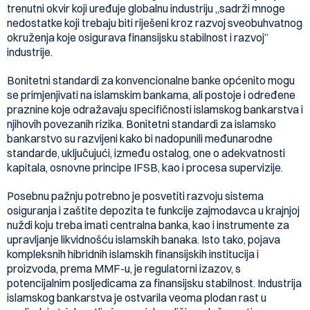
trenutni okvir koji uređuje globalnu industriju „sadrži mnoge
nedostatke koji trebaju biti riješeni kroz razvoj sveobuhvatnog
okruženja koje osigurava finansijsku stabilnost i razvoj”
industrije.
Bonitetni standardi za konvencionalne banke općenito mogu
se primjenjivati na islamskim bankama, ali postoje i određene
praznine koje odražavaju specifičnosti islamskog bankarstva i
njihovih povezanih rizika. Bonitetni standardi za islamsko
bankarstvo su razvijeni kako bi nadopunili međunarodne
standarde, uključujući, između ostalog, one o adekvatnosti
kapitala, osnovne principe IFSB, kao i procesa supervizije.
Posebnu pažnju potrebno je posvetiti razvoju sistema
osiguranja i zaštite depozita te funkcije zajmodavca u krajnjoj
nuždi koju treba imati centralna banka, kao i instrumente za
upravljanje likvidnošću islamskih banaka. Isto tako, pojava
kompleksnih hibridnih islamskih finansijskih institucija i
proizvoda, prema MMF-u, je regulatorni izazov, s
potencijalnim posljedicama za finansijsku stabilnost. Industrija
islamskog bankarstva je ostvarila veoma plodan rast u