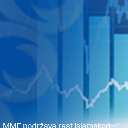
MMF podržava rast islamskog