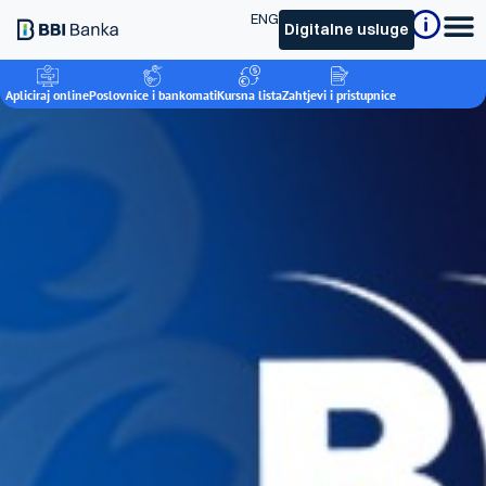
ENG
Digitalne usluge
Apliciraj online
Poslovnice i bankomati
Kursna lista
Zahtjevi i pristupnice