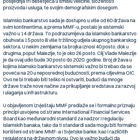
posljednja tri desetljeća u smislu veličine, složenosti
proizvoda i usluga, te svojim demografskim dosegom.
Islamsko bankarstvo sada je dostupno u više od 60 država na
svim kontinentima, a prema MMF-u, postalo je sistemski
važno u 14 država. To podrazumijeva da islamsko bankarstvo
obuhvata 15 posto ili više tržišnog udjela ukupnog bankarskog
sektora. U nekim zemljama ta brojka iznosi 40 posto, dok u
drugima, poput Malezije, to je oko 26 posto. Cilj Vlade Malezije
je da ovaj udio bude 30 posto do 2020. godine. Broj država u
kojima islamsko bankarstvo sistemski važno bi trebao da se
poveća na 20 u neposrednoj budućnosti, prema ciljevima OIC.
Ovo ne bi trebalo biti teško ni ostvariti, budući da mnoge
države traže nove načine za prikupljanje sredstava za razvoj
i ulaganja u infrastrukturu.
U objavljenom izvještaju MMF predlaže se i formalno priznaju
principi usvojene od strane International Financial Services
Board kao međunarodni standard za nadzor i regulaciju
islamskih banaka, tako da ti standardi sada mogu biti formalno
korišteni od strane MMF-a i Svjetske banke, kao i različitih
regulatora na državnom nivou. Ovo je važno budući da