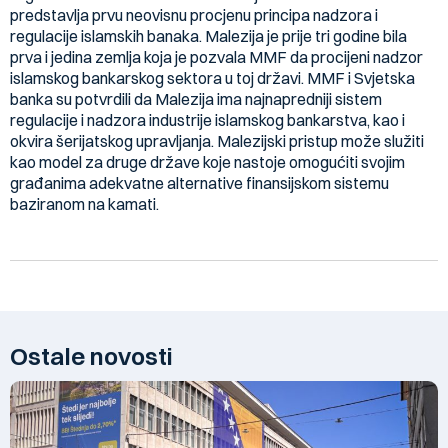
predstavlja prvu neovisnu procjenu principa nadzora i
regulacije islamskih banaka. Malezija je prije tri godine bila
prva i jedina zemlja koja je pozvala MMF da procijeni nadzor
islamskog bankarskog sektora u toj državi. MMF i Svjetska
banka su potvrdili da Malezija ima najnapredniji sistem
regulacije i nadzora industrije islamskog bankarstva, kao i
okvira šerijatskog upravljanja. Malezijski pristup može služiti
kao model za druge države koje nastoje omogućiti svojim
građanima adekvatne alternative finansijskom sistemu
baziranom na kamati.
Ostale novosti