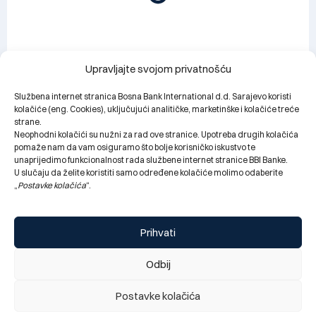
Upravljajte svojom privatnošću
Obavještenje za klijente: Privremeni prekid rada BBI
filijale Bijeljina zbog manjih tehničkih radova
Službena internet stranica Bosna Bank International d.d. Sarajevo koristi
(03.08.2026. – 14.08.2026.)
kolačiće (eng. Cookies), uključujući analitičke, marketinške i kolačiće treće
02.08.2026.
strane.
Neophodni kolačići su nužni za rad ove stranice. Upotreba drugih kolačića
pomaže nam da vam osiguramo što bolje korisničko iskustvo te
unaprijedimo funkcionalnost rada službene internet stranice BBI Banke.
U slučaju da želite koristiti samo određene kolačiće molimo odaberite
„
Postavke kolačića
“.
Prihvati
Odbij
Postavke kolačića