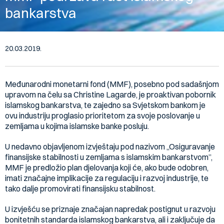
bankarstva
20.03.2019.
Međunarodni monetarni fond (MMF), posebno pod sadašnjom
upravom na čelu sa Christine Lagarde, je proaktivan pobornik
islamskog bankarstva, te zajedno sa Svjetskom bankom je
ovu industriju proglasio prioritetom za svoje poslovanje u
zemljama u kojima islamske banke posluju.
U nedavno objavljenom izvještaju pod nazivom „Osiguravanje
finansijske stabilnosti u zemljama s islamskim bankarstvom”,
MMF je predložio plan djelovanja koji će, ako bude odobren,
imati značajne implikacije za regulaciju i razvoj industrije, te
tako dalje promovirati finansijsku stabilnost.
U izvješću se priznaje značajan napredak postignut u razvoju
bonitetnih standarda islamskog bankarstva, ali i zaključuje da