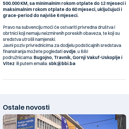
500.000 KM, sa minimalnim rokom otplate do 12 mjeseci i
maksimalnim rokom otplate do 60 mjeseci, uključujući i
grace-period do najviše 6 mjeseci.
Pravo na subvenciju moći će ostvariti privredna društva i
obrtnici koji nemaju neizmirenih poreskih obaveza, te koji su
sredstva utrošli namjenski.
Javni poziv privrednicima za dodjelu podsticajnih sredstava
finansiranja možete pogledati
ovdje
, u BBI
podružnicama:
Bugojno, Travnik, Gornji Vakuf-Uskoplje i
Vitez
ili putem emaila:
sbk@bbi.ba
Ostale novosti