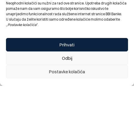
Neophodni kolačići su nužni za rad ove stranice. Upotreba drugih kolačića
pomaže nam da vam osiguramo što bolje korisničko iskustvo te
BBI Banka bronzani sponzor dječijeg programa XXIX
unaprijedimo funkcionalnost rada službene internet stranice BBI Banke.
Internacionalnog festivala prijateljstva Goražde
U slučaju da želite koristiti samo određene kolačiće molimo odaberite
28.07.2026.
„
Postavke kolačića
“.
Prihvati
Odbij
Postavke kolačića
Obavještenje za klijente: najava kratkotrajnog prekida
rada digitalnog bankarstva (mobilno i elektronsko), te
kartičnih servisa Banke, utorak 28.07. 2026 (22:00h)