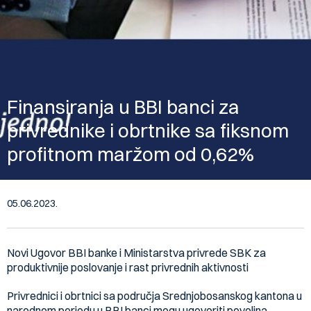
Finansiranja u BBI banci za
privrednike i obrtnike sa fiksnom
profitnom maržom od 0,62%
05.06.2023.
Novi Ugovor BBI banke i Ministarstva privrede SBK za
produktivnije poslovanje i rast privrednih aktivnosti
Privrednici i obrtnici sa područja Srednjobosanskog kantona u
narednom periodu u BBI banci mogu ugovoriti povoljna