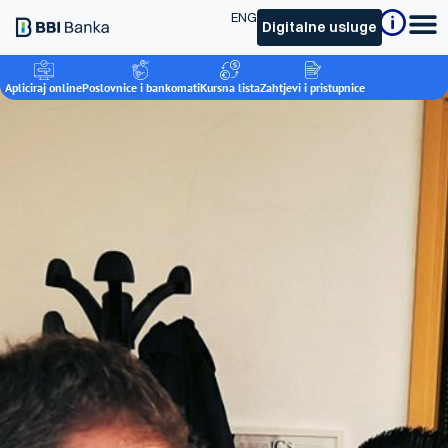
ENG
Digitalne usluge
Apliciraj online
Poslovnice i bankomati
Kursna lista
Zahtjevi i pristupnice