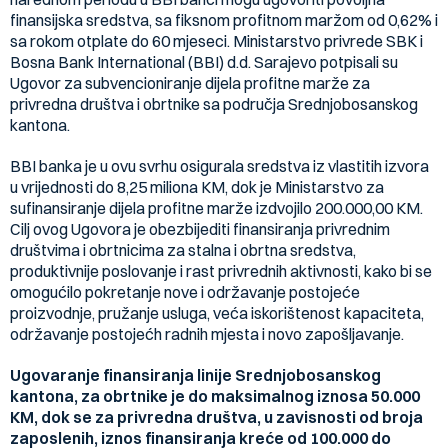
finansijska sredstva, sa fiksnom profitnom maržom od 0,62% i
sa rokom otplate do 60 mjeseci. Ministarstvo privrede SBK i
Bosna Bank International (BBI) d.d. Sarajevo potpisali su
Ugovor za subvencioniranje dijela profitne marže za
privredna društva i obrtnike sa područja Srednjobosanskog
kantona.
BBI banka je u ovu svrhu osigurala sredstva iz vlastitih izvora
u vrijednosti do 8,25 miliona KM, dok je Ministarstvo za
sufinansiranje dijela profitne marže izdvojilo 200.000,00 KM.
Cilj ovog Ugovora je obezbijediti finansiranja privrednim
društvima i obrtnicima za stalna i obrtna sredstva,
produktivnije poslovanje i rast privrednih aktivnosti, kako bi se
omogućilo pokretanje nove i održavanje postojeće
proizvodnje, pružanje usluga, veća iskorištenost kapaciteta,
održavanje postojećh radnih mjesta i novo zapošljavanje.
Ugovaranje finansiranja linije Srednjobosanskog
kantona, za obrtnike je do maksimalnog iznosa 50.000
KM, dok se za privredna društva, u zavisnosti od broja
zaposlenih, iznos finansiranja kreće od 100.000 do