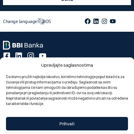
Change language:
BOS
Upravljajte saglasnostima
Segments
Da bismo pružili najbolje iskustvo, koristimo tehnologije poput kolačića za
Private individuals
čuvanje i/ili pristup informacijama o uređaju. Saglasnost sa ovim
Legal entities
tehnologijama će nam omogućiti da obrađujemo podatke kao što su
ponašanje pri pregledanju ili jedinstveni ID-ovi na ovoj veb lokaciji.
About us
Nepristanak ili povlačenje saglasnosti može negativno uticati na određene
karakteristike i funkcije.
About us
Branch offices and ATMs
News
Prihvati
Useful links