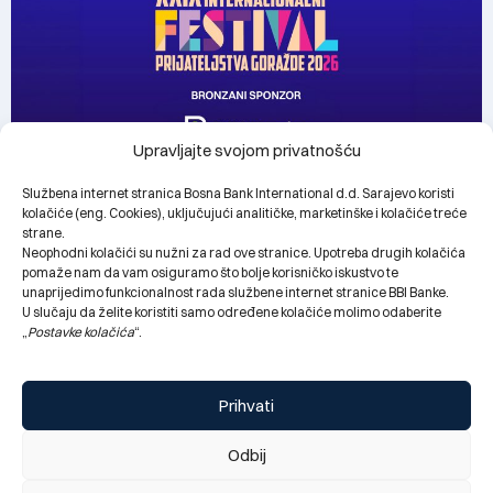
Upravljajte svojom privatnošću
BBI Banka bronzani sponzor dječijeg programa XXIX
Službena internet stranica Bosna Bank International d.d. Sarajevo koristi
Internacionalnog festivala prijateljstva Goražde
kolačiće (eng. Cookies), uključujući analitičke, marketinške i kolačiće treće
28.07.2026.
strane.
Neophodni kolačići su nužni za rad ove stranice. Upotreba drugih kolačića
pomaže nam da vam osiguramo što bolje korisničko iskustvo te
unaprijedimo funkcionalnost rada službene internet stranice BBI Banke.
U slučaju da želite koristiti samo određene kolačiće molimo odaberite
„
Postavke kolačića
“.
Prihvati
Odbij