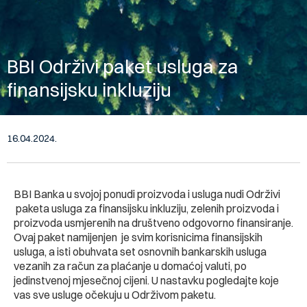
BBI Održivi paket usluga za
finansijsku inkluziju
16.04.2024.
BBI Banka u svojoj ponudi proizvoda i usluga nudi Održivi
paketa usluga za finansijsku inkluziju, zelenih proizvoda i
proizvoda usmjerenih na društveno odgovorno finansiranje.
Ovaj paket namijenjen je svim korisnicima finansijskih
usluga, a isti obuhvata set osnovnih bankarskih usluga
vezanih za račun za plaćanje u domaćoj valuti, po
jedinstvenoj mjesečnoj cijeni. U nastavku pogledajte koje
vas sve usluge očekuju u Održivom paketu.