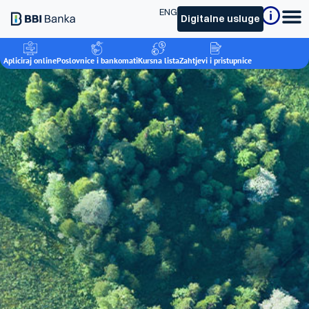
ENG
Digitalne usluge
Apliciraj online
Poslovnice i bankomati
Kursna lista
Zahtjevi i pristupnice