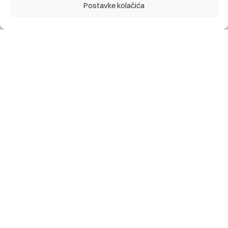
Postavke kolačića
Obavještenje za klijente: najava kratkotrajnog prekida
rada digitalnog bankarstva (mobilno i elektronsko), te
kartičnih servisa Banke, utorak 28.07. 2026 (22:00h)
28.07.2026.
Change language:
ENG
Segmenti
Stanovništvo