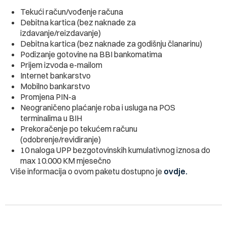
Tekući račun/vođenje računa
Debitna kartica (bez naknade za
izdavanje/reizdavanje)
Debitna kartica (bez naknade za godišnju članarinu)
Podizanje gotovine na BBI bankomatima
Prijem izvoda e-mailom
Internet bankarstvo
Mobilno bankarstvo
Promjena PIN-a
Neograničeno plaćanje roba i usluga na POS
terminalima u BIH
Prekoračenje po tekućem računu
(odobrenje/revidiranje)
10 naloga UPP bezgotovinskih kumulativnog iznosa do
max 10.000 KM mjesečno
Više informacija o ovom paketu dostupno je
ovdje.