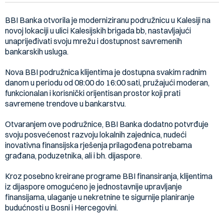
BBI Banka otvorila je moderniziranu podružnicu u Kalesiji na
novoj lokaciji u ulici Kalesijskih brigada bb, nastavljajući
unaprijeđivati svoju mrežu i dostupnost savremenih
bankarskih usluga.
Nova BBI podružnica klijentima je dostupna svakim radnim
danom u periodu od 08:00 do 16:00 sati, pružajući moderan,
funkcionalan i korisnički orijentisan prostor koji prati
savremene trendove u bankarstvu.
Otvaranjem ove podružnice, BBI Banka dodatno potvrđuje
svoju posvećenost razvoju lokalnih zajednica, nudeći
inovativna finansijska rješenja prilagođena potrebama
građana, poduzetnika, ali i bh. dijaspore.
Kroz posebno kreirane programe BBI finansiranja, klijentima
iz dijaspore omogućeno je jednostavnije upravljanje
finansijama, ulaganje u nekretnine te sigurnije planiranje
budućnosti u Bosni i Hercegovini.