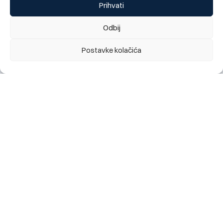
Prihvati
BBI Banka bronzani sponzor dječijeg programa XXIX
Internacionalnog festivala prijateljstva Goražde
Odbij
28.07.2026.
Postavke kolačića
Obavještenje za klijente: najava kratkotrajnog prekida
rada digitalnog bankarstva (mobilno i elektronsko), te
kartičnih servisa Banke, utorak 28.07. 2026 (22:00h)
28.07.2026.