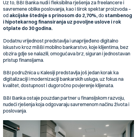
Uz to, BBI Banka nudi i fleksibilna rješenja za freelancere i
savremene oblike poslovanja, kao i širok spektar proizvoda –
od
akcijske štednje s prinosom do 2,70%,
do
stambenog
i hipotekarnog finansiranja uz povoljne uslove i rok
otplate do 30 godina.
Dodatnu vrijednost predstavlja i unaprijeđeno digitalno
iskustvo kroz mBBI mobilno bankarstvo, koje klijentima, bez
obzira gdje se nalazili, omogućava brz, siguran i jednostavan
pristup finansijama.
BBI podružnica u Kalesiji predstavlja još jedan korak ka
digitalizaciji i modernizaciji bankarskih usluga, uz fokus na
kvalitet, dostupnost i dugoročno povjerenje klijenata.
BBI Banka ostaje pouzdan partner u finansijskom razvoju,
nudeći rješenja koja odgovaraju savremenom načinu života i
poslovanja.