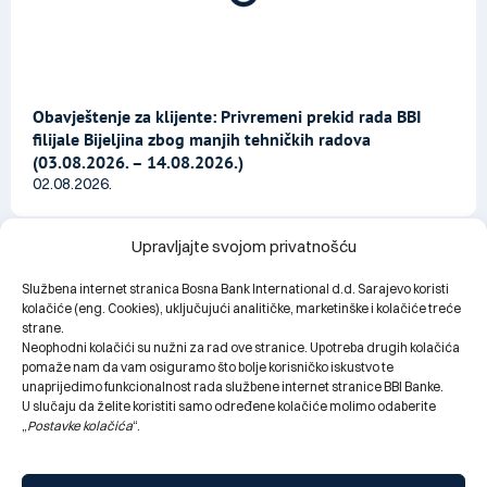
Obavještenje za klijente: Privremeni prekid rada BBI
filijale Bijeljina zbog manjih tehničkih radova
(03.08.2026. – 14.08.2026.)
02.08.2026.
Upravljajte svojom privatnošću
Službena internet stranica Bosna Bank International d.d. Sarajevo koristi
kolačiće (eng. Cookies), uključujući analitičke, marketinške i kolačiće treće
strane.
Neophodni kolačići su nužni za rad ove stranice. Upotreba drugih kolačića
pomaže nam da vam osiguramo što bolje korisničko iskustvo te
unaprijedimo funkcionalnost rada službene internet stranice BBI Banke.
U slučaju da želite koristiti samo određene kolačiće molimo odaberite
„
Postavke kolačića
“.