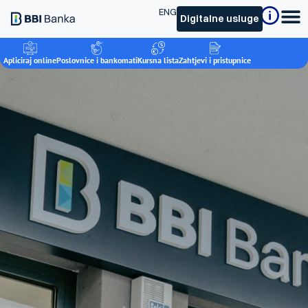
ENG
Digitalne usluge
Apliciraj online
Poslovnice i bankomati
Kursna lista
Zahtjevi i pristupnice