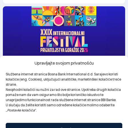
Upravljajte svojom privatnošću
Službena internet stranica Bosna Bank International d.d. Sarajevo koristi
kolačiće (eng. Cookies), uključujući analitičke, marketinške i kolačiće treće
BBI Banka bronzani sponzor dječijeg programa XXIX
strane.
Internacionalnog festivala prijateljstva Goražde
Neophodni kolačići su nužni za rad ove stranice. Upotreba drugih kolačića
28.07.2026.
pomaže nam da vam osiguramo što bolje korisničko iskustvo te
unaprijedimo funkcionalnost rada službene internet stranice BBI Banke.
U slučaju da želite koristiti samo određene kolačiće molimo odaberite
„
Postavke kolačića
“.