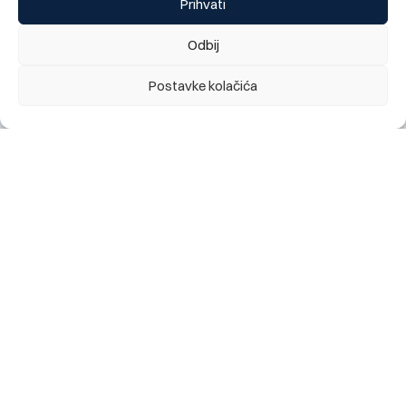
Prihvati
Odbij
Postavke kolačića
Obavještenje za klijente: najava kratkotrajnog prekida
rada digitalnog bankarstva (mobilno i elektronsko), te
kartičnih servisa Banke, utorak 28.07. 2026 (22:00h)
28.07.2026.
Change language:
ENG