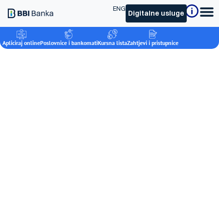
ENG
Digitalne usluge
Apliciraj online
Poslovnice i bankomati
Kursna lista
Zahtjevi i pristupnice