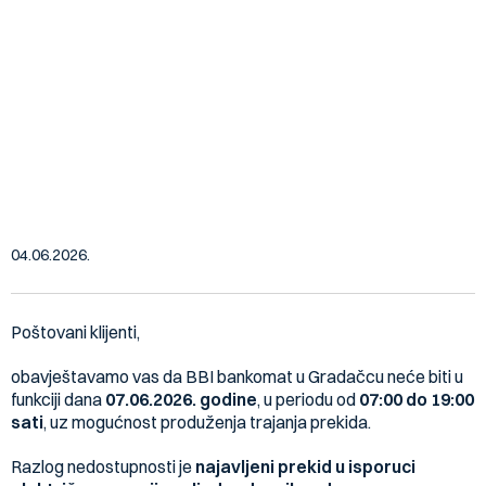
Obavještenje za klijente:
Nedostupnost bankomata u
Gradačcu zbog prekida električne
energije (nedjelja, 07.06.2026.)
04.06.2026.
Poštovani klijenti,
obavještavamo vas da BBI bankomat u Gradačcu neće biti u
funkciji dana
07.06.2026. godine
, u periodu od
07:00 do 19:00
sati
, uz mogućnost produženja trajanja prekida.
Razlog nedostupnosti je
najavljeni prekid u isporuci