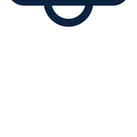
Obavještenje za klijente: Najava
mogućih kratrotrajnih prekida
rada kartičnih i digtalnih usluga
Banke, kao i Kontakt centra,