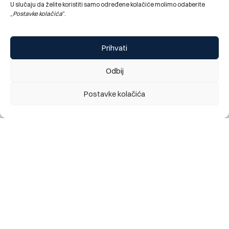
U slučaju da želite koristiti samo određene kolačiće molimo odaberite
„
Postavke kolačića
“.
Prihvati
Odbij
Obavještenje za klijente: najava kratkotrajnog prekida
rada digitalnog bankarstva (mobilno i elektronsko), te
Postavke kolačića
kartičnih servisa Banke, utorak 28.07. 2026 (22:00h)
28.07.2026.
Change language:
ENG