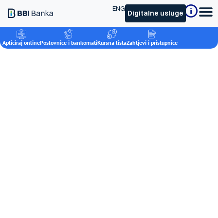
ENG
Digitalne usluge
Apliciraj online
Poslovnice i bankomati
Kursna lista
Zahtjevi i pristupnice