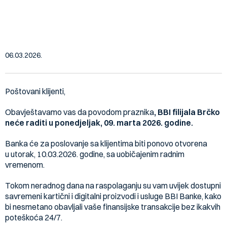
Obavještenje: Neradni dan BBI
filijala Brčko (09.03.2026.)
06.03.2026.
Poštovani klijenti,
Obavještavamo vas da povodom praznika
, BBI filijala Brčko
neće raditi u ponedjeljak, 09. marta 2026. godine.
Banka će za poslovanje sa klijentima biti ponovo otvorena
u utorak, 10.03.2026. godine, sa uobičajenim radnim
vremenom.
Tokom neradnog dana na raspolaganju su vam uvijek dostupni
savremeni kartični i digitalni proizvodi i usluge BBI Banke, kako
bi nesmetano obavljali vaše finansijske transakcije bez ikakvih
poteškoća 24/7.