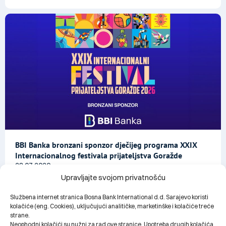
BBI Banka bronzani sponzor dječijeg programa XXIX
Internacionalnog festivala prijateljstva Goražde
28.07.2026.
Upravljajte svojom privatnošću
Službena internet stranica Bosna Bank International d.d. Sarajevo koristi
kolačiće (eng. Cookies), uključujući analitičke, marketinške i kolačiće treće
strane.
Neophodni kolačići su nužni za rad ove stranice. Upotreba drugih kolačića