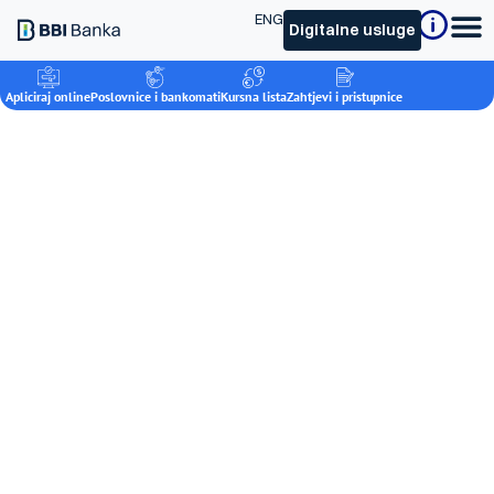
ENG
Digitalne usluge
Apliciraj online
Poslovnice i bankomati
Kursna lista
Zahtjevi i pristupnice