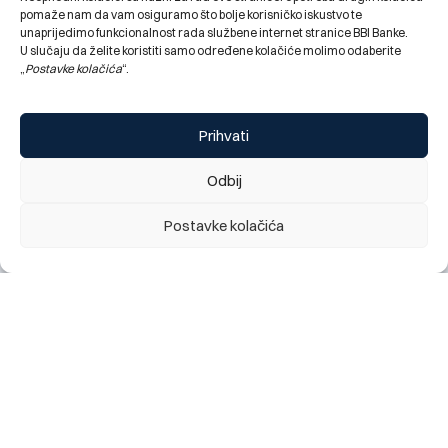
pomaže nam da vam osiguramo što bolje korisničko iskustvo te
unaprijedimo funkcionalnost rada službene internet stranice BBI Banke.
U slučaju da želite koristiti samo određene kolačiće molimo odaberite
„
Postavke kolačića
“.
Prihvati
Odbij
Obavještenje za klijente: najava kratkotrajnog prekida
rada digitalnog bankarstva (mobilno i elektronsko), te
Postavke kolačića
kartičnih servisa Banke, utorak 28.07. 2026 (22:00h)
28.07.2026.
Change language:
ENG