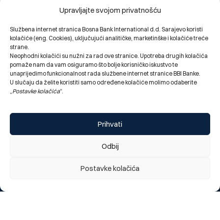
Upravljajte svojom privatnošću
Službena internet stranica Bosna Bank International d.d. Sarajevo koristi
kolačiće (eng. Cookies), uključujući analitičke, marketinške i kolačiće treće
strane.
Neophodni kolačići su nužni za rad ove stranice. Upotreba drugih kolačića
pomaže nam da vam osiguramo što bolje korisničko iskustvo te
unaprijedimo funkcionalnost rada službene internet stranice BBI Banke.
U slučaju da želite koristiti samo određene kolačiće molimo odaberite
Obavještenje za klijente: najava kratkotrajnog prekida
„
Postavke kolačića
“.
rada digitalnog bankarstva (mobilno i elektronsko), te
kartičnih servisa Banke, utorak 28.07. 2026 (22:00h)
28.07.2026.
Prihvati
Odbij
Change language:
ENG
Postavke kolačića