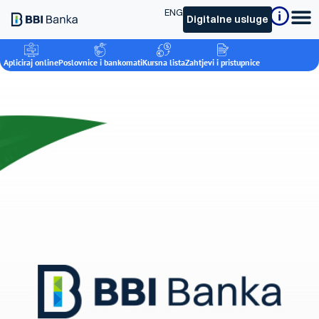
ENG
Digitalne usluge
Apliciraj online
Poslovnice i bankomati
Kursna lista
Zahtjevi i pristupnice