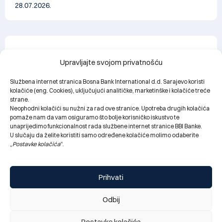
28.07.2026.
Upravljajte svojom privatnošću
Službena internet stranica Bosna Bank International d.d. Sarajevo koristi
kolačiće (eng. Cookies), uključujući analitičke, marketinške i kolačiće treće
strane.
Neophodni kolačići su nužni za rad ove stranice. Upotreba drugih kolačića
pomaže nam da vam osiguramo što bolje korisničko iskustvo te
unaprijedimo funkcionalnost rada službene internet stranice BBI Banke.
U slučaju da želite koristiti samo određene kolačiće molimo odaberite
„
Postavke kolačića
“.
Obavještenje za klijente: najava kratkotrajnog prekida
rada digitalnog bankarstva (mobilno i elektronsko), te
Prihvati
kartičnih servisa Banke, utorak 28.07. 2026 (22:00h)
28.07.2026.
Odbij
Postavke kolačića