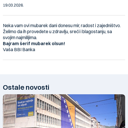
19.03.2026.
Neka vam ovi mubarek dani donesu mir, radost i zajedništvo.
Želimo da ih provedete u zdravlju, sreći i blagostanju, sa
svojim najmilijima.
Bajram šerif mubarek olsun!
Vaša BBI Banka
Ostale novosti