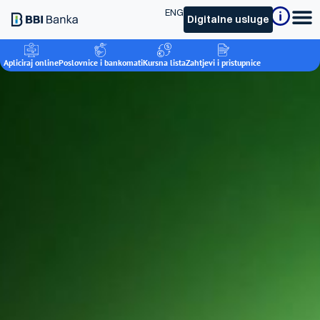
ENG
Digitalne usluge
Apliciraj online
Poslovnice i bankomati
Kursna lista
Zahtjevi i pristupnice