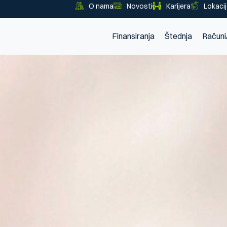
O nama
Novosti
Karijera
Lokaci
Finansiranja
Štednja
Računi