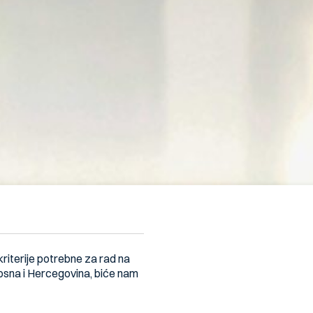
e kriterije potrebne za rad na
 Bosna i Hercegovina, biće nam