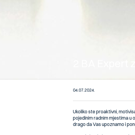
2 BA Expert z
04.07.2024.
Ukoliko ste proaktivni, motivisa
pojedinim radnim mjestima u ok
drago da Vas upoznamo i pon