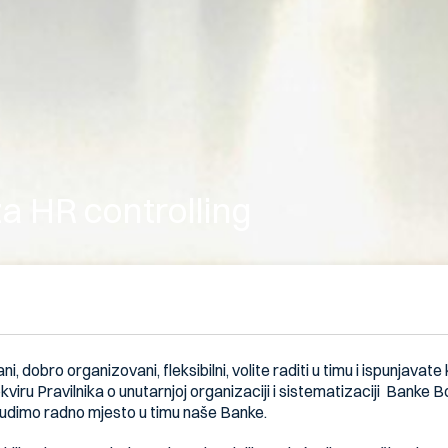
a HR controlling
ni, dobro organizovani, fleksibilni, volite raditi u timu i ispunjavat
viru Pravilnika o unutarnjoj organizaciji i sistematizaciji Banke
udimo radno mjesto u timu naše Banke.