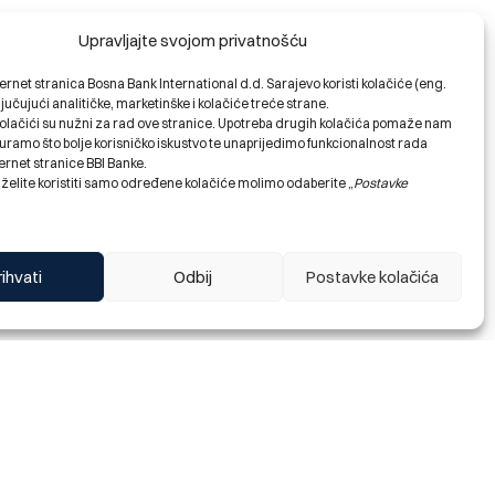
 pregovaračkoj osnovi Banke;
Upravljajte svojom privatnošću
urednim dužnicima u aplikaciji
ernet stranica Bosna Bank International d.d. Sarajevo koristi kolačiće (eng.
ljučujući analitičke, marketinške i kolačiće treće strane.
olačići su nužni za rad ove stranice. Upotreba drugih kolačića pomaže nam
ramo što bolje korisničko iskustvo te unaprijedimo funkcionalnost rada
ernet stranice BBI Banke.
 želite koristiti samo određene kolačiće molimo odaberite „
Postavke
azuju:
rihvati
Odbij
Postavke kolačića
je do 05.07.2024.