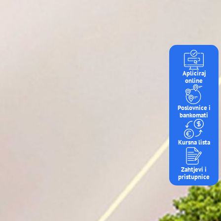
Apliciraj
online
Poslovnice i
bankomati
Kursna lista
Zahtjevi i
pristupnice