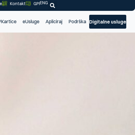
ENG
je
Kontakt
GPI
/Kartice
eUsluge
Apliciraj
Podrška
Digitalne usluge