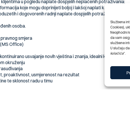
 klijentima u pogledu naplate dospjelih neplaćenih potraživanja;
nformacija koje mogu doprinijeti boljoj i lakšoj naplati kao i boljoj
duzetih i dogovorenih radnji naplate dospjelih potraživanja po ne
Službena int
eđenih osoba.
Cookies), uk
Neophodni k
 pravnog smjera
da vam osigu
službene int
 (MS Office)
U slučaju da
kolačića
“.
ntinuirano usvajanje novih vještina i znanja, idealni kandidati isk
om okruženju
rasuđivanja
P
t, proaktivnost, usmjerenost na rezultat
ine te sklonost radu u timu
VANJE
ĆE OKRUŽENJE
ARIJERI
 CV mogu dostaviti putem opcije “PRIJAVI SE NA OGLAS” najkasni