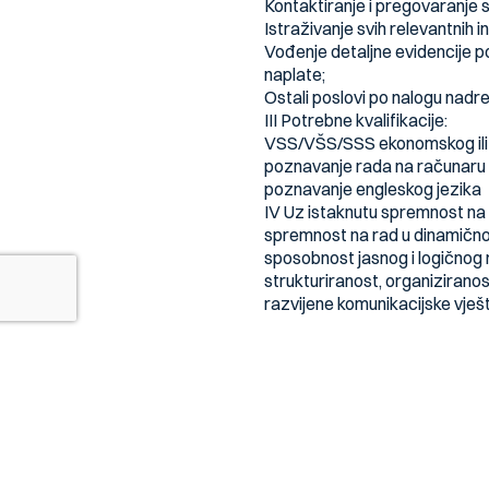
Kontaktiranje i pregovaranje s
Istraživanje svih relevantnih i
Vođenje detaljne evidencije po
naplate;
Ostali poslovi po nalogu nadr
III Potrebne kvalifikacije:
VSS/VŠS/SSS ekonomskog ili
poznavanje rada na računaru
poznavanje engleskog jezika
IV Uz istaknutu spremnost na ko
spremnost na rad u dinamičn
sposobnost jasnog i logičnog 
strukturiranost, organiziranos
razvijene komunikacijske vješt
Šta nudimo?
PROFESIONALNO USAVRŠA
IZAZOVNE PROJEKTE
DINAMIČNO I MOTIVIRAJU
MOGUĆNOST NAPRETKA U K
Zainteresovani kandiati svoj